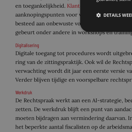
en toegankelijkheid.
Klantonderzoeken
, waarm
aanknopingspunten voor verbetering leveren.
DETAILS WE
besteed aan onbewuste vooroordelen die best
gebeurt onder andere in workshops en trainin
Digitalisering
Digitale toegang tot procedures wordt uitgebre
ring van de zittingspraktijk. Ook wil de Recht
verwachting wordt dit jaar een eerste versie 
Verder blijven tijdige en voorspelbare rechtspr
Werkdruk
De Rechtspraak werkt aan een AI-strategie, b
zetten. De werkdruk blijft een punt van aandac
moeten bijdragen aan vermindering daarvan. I
het beperkte aantal fiscalisten op de arbeidsm