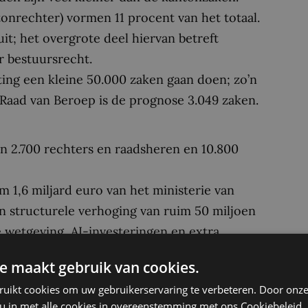
ntonrechter) vormen 11 procent van het totaal.
it; het overgrote deel hiervan betreft
r bestuursrecht.
ting een kleine 50.000 zaken gaan doen; zo’n
e Raad van Beroep is de prognose 3.049 zaken.
n 2.700 rechters en raadsheren en 10.800
 1,6 miljard euro van het ministerie van
 een structurele verhoging van ruim 50 miljoen
 wetgeving, AI-investeringen en extra
e maakt gebruik van cookies.
ruikt cookies om uw gebruikerservaring te verbeteren. Door onze
 continu werkt aan het verbeteren van kwaliteit
 u in met alle cookies in overeenstemming met ons Cookiebeleid.