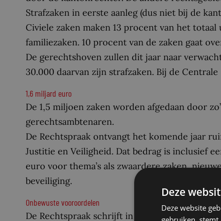
Strafzaken in eerste aanleg (dus niet bij de ka
Civiele zaken maken 13 procent van het totaal u
familiezaken. 10 procent van de zaken gaat ove
De gerechtshoven zullen dit jaar naar verwach
30.000 daarvan zijn strafzaken. Bij de Central
1,6 miljard euro
De 1,5 miljoen zaken worden afgedaan door zo’
gerechtsambtenaren.
De Rechtspraak ontvangt het komende jaar ruim
Justitie en Veiligheid. Dat bedrag is inclusief
euro voor thema’s als zwaardere zaken, nieuwe
beveiliging.
Deze websit
Onbewuste vooroordelen
Deze website geb
De Rechtspraak schrijft in het Jaarplan dat zij
gebruiken, stemt