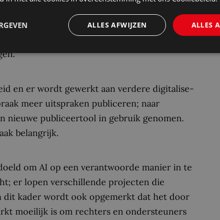
ee afgelopen jaar is begonnen, moeten
 Ook zal het komende jaar aandacht worden
ERGEVEN
ALLES AFWIJZEN
ALLES 
aan onder Rechtspraakmedewerkers. Dit
gen.
id en er wordt gewerkt aan verdere digitalise­
spraak meer uitspraken publiceren; naar
van nieuwe publiceertool in gebruik genomen.
aak belangrijk.
edoeld om AI op een verantwoorde manier in te
ht; er lopen verschillende projecten die
n dit kader wordt ook opgemerkt dat het door
arkt moeilijk is om rechters en ondersteuners