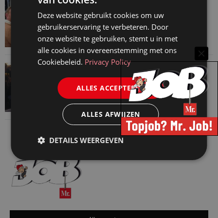
VAN ONZE KENNISPARTNERS
Martin Woodward: waarom geen enkel
Deze website gebruikt cookies om uw
gebruikerservaring te verbeteren. Door
advocatenkantoor hetzelfde kan blijven
onze website te gebruiken, stemt u in met
4 augustus 2026
alle cookies in overeenstemming met ons
Cookiebeleid.
Privacy Policy
VAN ONZE KENNISPARTNERS
Waarom standaard carrièrepaden talent
ALLES ACCEPTEREN
kosten
31 juli 2026
ALLES AFWIJZEN
DETAILS WEERGEVEN