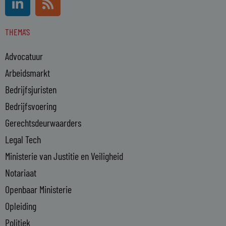
i
s
n
s
THEMA'S
k
e
Advocatuur
d
i
Arbeidsmarkt
n
Bedrijfsjuristen
-
Bedrijfsvoering
i
n
Gerechtsdeurwaarders
Legal Tech
Ministerie van Justitie en Veiligheid
Notariaat
Openbaar Ministerie
Opleiding
Politiek