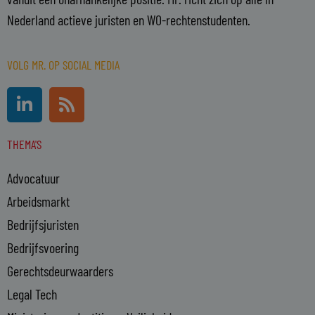
Nederland actieve juristen en WO-rechtenstudenten.
VOLG MR. OP SOCIAL MEDIA
L
R
i
s
n
s
THEMA'S
k
e
Advocatuur
d
i
Arbeidsmarkt
n
Bedrijfsjuristen
-
Bedrijfsvoering
i
n
Gerechtsdeurwaarders
Legal Tech