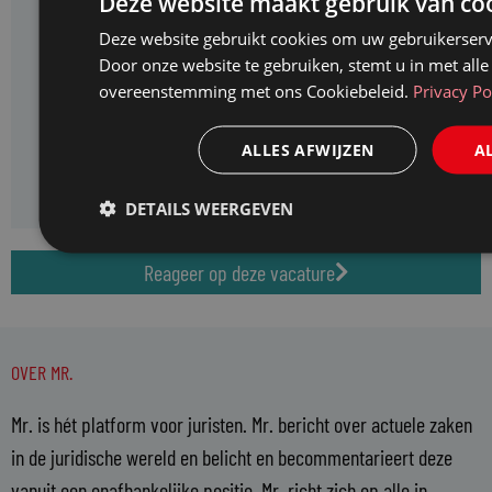
Deze website maakt gebruik van co
Bilthoven
Deze website gebruikt cookies om uw gebruikerserv
Door onze website te gebruiken, stemt u in met alle
Provincie
overeenstemming met ons Cookiebeleid.
Privacy Po
Utrecht
Salarisindicatie
ALLES AFWIJZEN
A
minimaal € 3.558 tot maximaal € 5.247
DETAILS WEERGEVEN
Reageer op deze vacature
OVER MR.
Mr. is hét platform voor juristen. Mr. bericht over actuele zaken
in de juridische wereld en belicht en becommentarieert deze
vanuit een onafhankelijke positie. Mr. richt zich op alle in