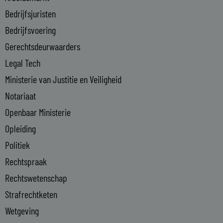
n
Bedrijfsjuristen
-
Bedrijfsvoering
i
n
Gerechtsdeurwaarders
Legal Tech
Ministerie van Justitie en Veiligheid
Notariaat
Openbaar Ministerie
Opleiding
Politiek
Rechtspraak
Rechtswetenschap
Strafrechtketen
Wetgeving