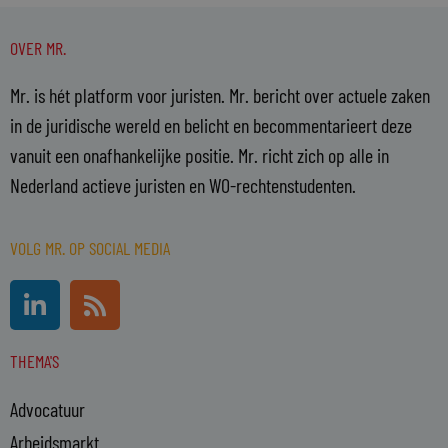
OVER MR.
Mr. is hét platform voor juristen. Mr. bericht over actuele zaken
in de juridische wereld en belicht en becommentarieert deze
vanuit een onafhankelijke positie. Mr. richt zich op alle in
Nederland actieve juristen en WO-rechtenstudenten.
VOLG MR. OP SOCIAL MEDIA
L
R
i
s
n
s
THEMA'S
k
e
Advocatuur
d
i
Arbeidsmarkt