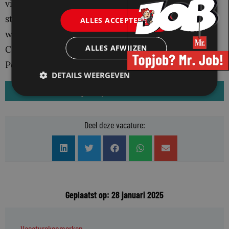
vitae, cijferlijsten en eventuele
stagebeoordelingen. Heb je vragen of wil je meer
ALLES ACCEPTEREN
weten? Neem dan contact op met Jean-Luc
ALLES AFWIJZEN
Coenegracht (partner) via 06 15 05 42 24 of Anne
Pouwels (manager HR) via 06 15 85 95 62.
DETAILS WEERGEVEN
Reageer op deze vacature
Deel deze vacature:
Geplaatst op: 28 januari 2025
Vacaturekenmerken