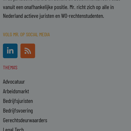
vanuit een onafhankelijke positie. Mr. richt zich op alle in
Nederland actieve juristen en WO-rechtenstudenten.
VOLG MR. OP SOCIAL MEDIA
L
R
i
s
n
s
THEMA'S
k
e
Advocatuur
d
i
Arbeidsmarkt
n
Bedrijfsjuristen
-
Bedrijfsvoering
i
n
Gerechtsdeurwaarders
Legal Tech