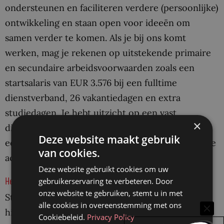
ondersteunen en faciliteren verdere (persoonlijke)
ontwikkeling en staan open voor ideeën om
samen verder te komen. Als je bij ons komt
werken, mag je rekenen op uitstekende primaire
en secundaire arbeidsvoorwaarden zoals een
startsalaris van EUR 3.576 bij een fulltime
dienstverband, 26 vakantiedagen en extra
studiedagen. Je hebt uitzicht op een vast
×
dienstverband en komt daarnaast te werken bij
Deze website maakt gebruik
een kantoor dat groot belang hecht aan informele
van cookies.
activiteiten. Starten is per direct mogelijk.
Deze website gebruikt cookies om uw
Herken je jezelf in dit profiel?
gebruikerservaring te verbeteren. Door
onze website te gebruiken, stemt u in met
Stuur dan een bericht naar werkenbij@bz.nl met
alle cookies in overeenstemming met ons
hieraan toegevoegd je motivatiebrief, curriculum
Cookiebeleid.
Privacy Policy