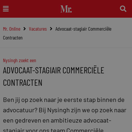
Ga
Main
naar
Menu
de
Mr. Online
Vacatures
Advocaat-stagiair Commerciële
inhoud
Contracten
Nysingh zoekt een
ADVOCAAT-STAGIAIR COMMERCIËLE
CONTRACTEN
Ben jij op zoek naar je eerste stap binnen de
advocatuur? Bij Nysingh zijn we op zoek naar
een gedreven en ambitieuze advocaat-
stagiair voor ons team Commerciële