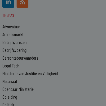
i
s
n
s
THEMA'S
k
e
Advocatuur
d
i
Arbeidsmarkt
n
Bedrijfsjuristen
-
Bedrijfsvoering
i
n
Gerechtsdeurwaarders
Legal Tech
Ministerie van Justitie en Veiligheid
Notariaat
Openbaar Ministerie
Opleiding
Politiek