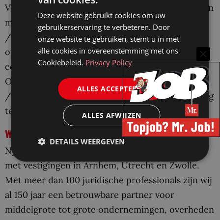
Voor inhoudelijke vragen kun je contact opnemen
Deze website gebruikt cookies om uw
met Marco Balhuizen (06 43 37 61 21
gebruikerservaring te verbeteren. Door
/
marco.balhuizen@nysingh.nl
). Heb je vragen
onze website te gebruiken, stemt u in met
alle cookies in overeenstemming met ons
over de sollicitatieprocedure? Neem gerust
Cookiebeleid.
Privacy Policy
contact op met onze recruiter Sterre
Overmeer (06 83 49 68 58
ALLES ACCEPTEREN
/
sterre.overmeer@nysingh.nl
). Wij staan je graag
te woord!
ALLES AFWIJZEN
Werken bij Nysingh
DETAILS WEERGEVEN
Nysingh is een advocaten- en notarissenkantoor
met vestigingen in Arnhem, Utrecht en Zwolle.
Met meer dan 100 juridische professionals zijn wij
al 150 jaar een betrouwbare partner voor
middelgrote tot grote ondernemingen, overheden