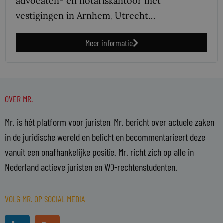
advocaten- en notariskantoor met
vestigingen in Arnhem, Utrecht…
Meer informatie
OVER MR.
Mr. is hét platform voor juristen. Mr. bericht over actuele zaken
in de juridische wereld en belicht en becommentarieert deze
vanuit een onafhankelijke positie. Mr. richt zich op alle in
Nederland actieve juristen en WO-rechtenstudenten.
VOLG MR. OP SOCIAL MEDIA
L
R