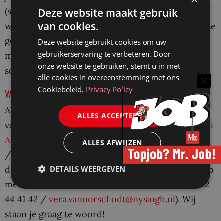
(stage)beoordelingen naar ons op. Binnen twee
Deze website maakt gebruik
van cookies.
weken hoor je of we je uitnodigen voor een eerste
gesprek. Een assessment, tweede gesprek en
Deze website gebruikt cookies om uw
gebruikerservaring te verbeteren. Door
meeloopdag maken deel uit van de verdere
onze website te gebruiken, stemt u in met
sollicitatieprocedure.
alle cookies in overeenstemming met ons
Cookiebeleid.
Privacy Policy
We vertellen je graag meer!
Als je inhoudelijke vragen hebt over deze
ALLES ACCEPTEREN
vacature, kun je contact opnemen met
Carola van
Andel
(06 13 00 45 93
ALLES AFWIJZEN
/
carola.vanandel@nysingh.nl
). Heb je vragen over
DETAILS WEERGEVEN
de sollicitatieprocedure? Neem gerust contact op
met onze HR-adviseur Vera van Oorschodt (06 12
44 41 42 /
vera.vanoorschodt@nysingh.nl
). Wij
staan je graag te woord!