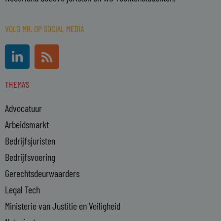
VOLG MR. OP SOCIAL MEDIA
L
R
i
s
n
s
THEMA'S
k
e
Advocatuur
d
i
Arbeidsmarkt
n
Bedrijfsjuristen
-
Bedrijfsvoering
i
n
Gerechtsdeurwaarders
Legal Tech
Ministerie van Justitie en Veiligheid