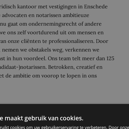
uridisch kantoor met vestigingen in Enschede
e advocaten en notarissen ambitieuze
t nu gaat om ondernemingsrecht of andere
 we ons zelf voortdurend uit om mensen en
van onze cliënten te professionaliseren. Door
en, nemen we obstakels weg, verkennen we
t in hun voordeel. Ons team telt meer dan 125
didaat-)notarissen. Betrokken, creatief en
t de ambitie om voorop te lopen in ons
 we ons bezig met overnames,
re MKB ondernemingen, alsmede bij instellingen
e maakt gebruik van cookies.
 werken landelijk en internationaal, vaak in
ruikt cookies om uw gebruikerservaring te verbeteren. Door onze