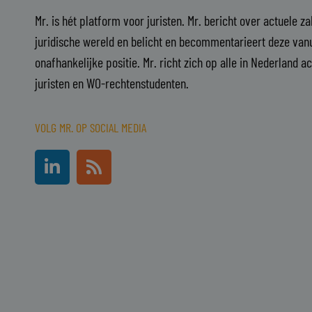
Mr. is hét platform voor juristen. Mr. bericht over actuele z
juridische wereld en belicht en becommentarieert deze vanu
onafhankelijke positie. Mr. richt zich op alle in Nederland a
juristen en WO-rechtenstudenten.
VOLG MR. OP SOCIAL MEDIA
L
R
i
s
n
s
k
e
d
i
n
-