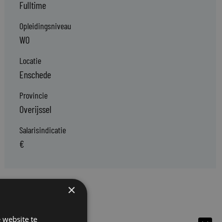
Fulltime
Opleidingsniveau
WO
Locatie
Enschede
Provincie
Overijssel
Salarisindicatie
€
×
 website te