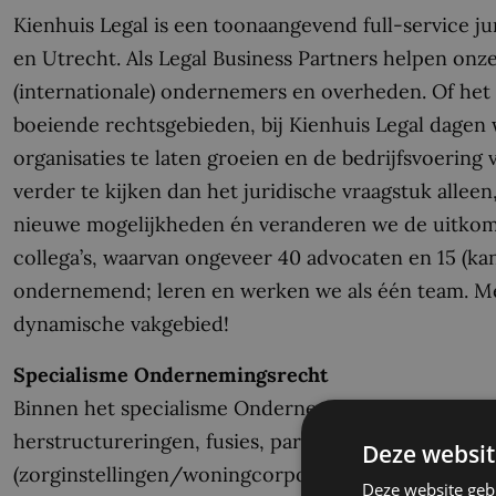
Kienhuis Legal is een toonaangevend full-service j
en Utrecht. Als Legal Business Partners helpen onz
(internationale) ondernemers en overheden. Of he
boeiende rechtsgebieden, bij Kienhuis Legal dagen
organisaties te laten groeien en de bedrijfsvoering 
verder te kijken dan het juridische vraagstuk alle
nieuwe mogelijkheden én veranderen we de uitkoms
collega’s, waarvan ongeveer 40 advocaten en 15 (kan
ondernemend; leren en werken we als één team. Me
dynamische vakgebied!
Specialisme Ondernemingsrecht
Binnen het specialisme Ondernemingsrecht houden
herstructureringen, fusies, participaties bij grote
Deze websit
(zorginstellingen/woningcorporaties/onderwijs). Wij
Deze website geb