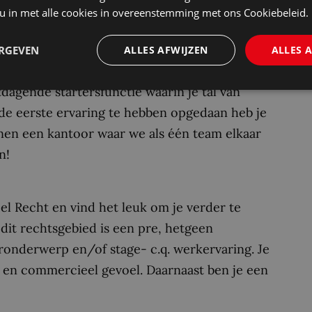
 u in met alle cookies in overeenstemming met ons Cookiebeleid.
ek in haar team!
ERGEVEN
ALLES AFWIJZEN
ALLES 
dagende startersfunctie waarin je tal van
 de eerste ervaring te hebben opgedaan heb je
nnen een kantoor waar we als één team elkaar
n!
eel Recht en vind het leuk om je verder te
dit rechtsgebied is een pre, hetgeen
eronderwerp en/of stage- c.q. werkervaring. Je
 en commercieel gevoel. Daarnaast ben je een