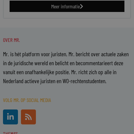
Meer informatie
OVER MR.
Mr. is hét platform voor juristen. Mr. bericht over actuele zaken
in de juridische wereld en belicht en becommentarieert deze
vanuit een onafhankelijke positie. Mr. richt zich op alle in
Nederland actieve juristen en WO-rechtenstudenten.
VOLG MR. OP SOCIAL MEDIA
L
R
i
s
n
s
THEMA'S