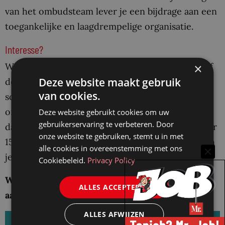
van het ombudsteam lever je een bijdrage aan een
toegankelijke en laagdrempelige organisatie.
Interesse?
×
Wil je meer weten over de werkzaamheden en of
Deze website maakt gebruik
deze bij je passen? Stuur dan een mail naar
van cookies.
sollicitaties@skgz.nl. Een collega van het
ombudsteam neemt contact met je op. Weet je al
Deze website gebruikt cookies om uw
gebruikerservaring te verbeteren. Door
dat deze baan helemaal bij je past? Stuur dan voor
onze website te gebruiken, stemt u in met
15 december een mail met een korte motivatie en
alle cookies in overeenstemming met ons
je cv naar sollicitaties@skgz.nl.
Cookiebeleid.
Privacy Policy
We hebben geen behoefte aan acquisitie naar
ALLES ACCEPTEREN
aanleiding van deze vacature. Echt niet!
ALLES AFWIJZEN
Reageer op deze vacature