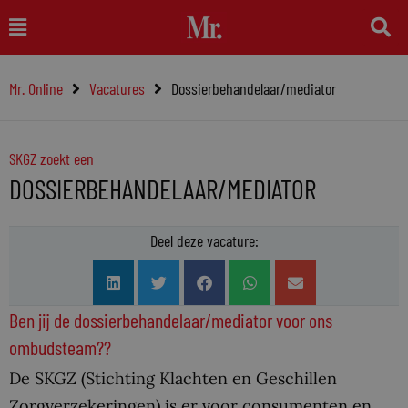
Ga
Main
naar
Menu
de
Mr. Online
Vacatures
Dossierbehandelaar/mediator
inhoud
SKGZ zoekt een
DOSSIERBEHANDELAAR/MEDIATOR
Deel deze vacature:
Ben jij de dossierbehandelaar/mediator voor ons
ombudsteam??
De SKGZ (Stichting Klachten en Geschillen
Zorgverzekeringen) is er voor consumenten en