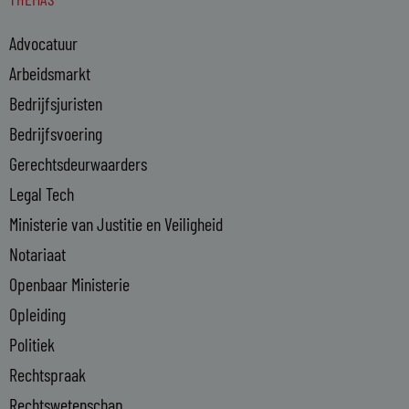
k
e
Advocatuur
d
i
Arbeidsmarkt
n
Bedrijfsjuristen
-
Bedrijfsvoering
i
n
Gerechtsdeurwaarders
Legal Tech
Ministerie van Justitie en Veiligheid
Notariaat
Openbaar Ministerie
Opleiding
Politiek
Rechtspraak
Rechtswetenschap