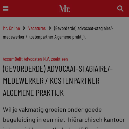
Ga
Main
naar
Menu
de
Mr. Online
Vacatures
(Gevorderde) advocaat-stagiaire/-
inhoud
medewerker / kostenpartner Algemene praktijk
AssumDelft Advocaten N.V. zoekt een
(GEVORDERDE) ADVOCAAT-STAGIAIRE/-
MEDEWERKER / KOSTENPARTNER
ALGEMENE PRAKTIJK
Wil je vakmatig groeien onder goede
begeleiding in een niet-hiërarchisch kantoor