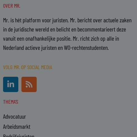
OVER MR.
Mr. is hét platform voor juristen. Mr. bericht over actuele zaken
in de juridische wereld en belicht en becommentarieert deze
vanuit een onafhankelijke positie. Mr. richt zich op alle in
Nederland actieve juristen en WO-rechtenstudenten.
VOLG MR. OP SOCIAL MEDIA
L
R
i
s
n
s
THEMA'S
k
e
Advocatuur
d
i
Arbeidsmarkt
n
Bedrijfsjuristen