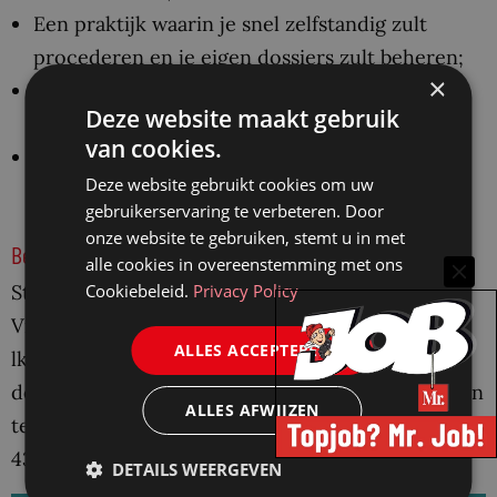
Een praktijk waarin je snel zelfstandig zult
procederen en je eigen dossiers zult beheren;
×
Secundaire arbeidsvoorwaarden zoals een
Deze website maakt gebruik
reiskostenvergoeding en 25 vakantiedagen;
van cookies.
Goede begeleiding binnen een niet-
Deze website gebruikt cookies om uw
hiërarchisch sociaal kantoor.
gebruikerservaring te verbeteren. Door
onze website te gebruiken, stemt u in met
Ben je geïnteresseerd?
alle cookies in overeenstemming met ons
Cookiebeleid.
Privacy Policy
Stuur dan jouw motivatiebrief en Curriculum
Vitae naar Linda Kailola (kantoormanager) via
ALLES ACCEPTEREN
lk@assumdelft.nl. Mocht je meer informatie over
de inhoud van de functie willen hebben, neem dan
ALLES AFWIJZEN
telefonisch contact op via telefoonnummer 033
432 19 57.We vertellen je graag meer!
DETAILS WEERGEVEN