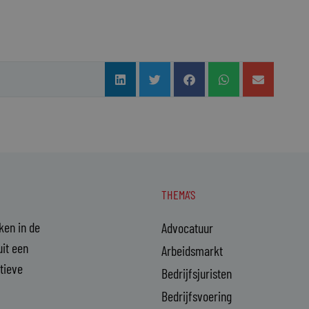
THEMA'S
aken in de
Advocatuur
it een
Arbeidsmarkt
ctieve
Bedrijfsjuristen
Bedrijfsvoering