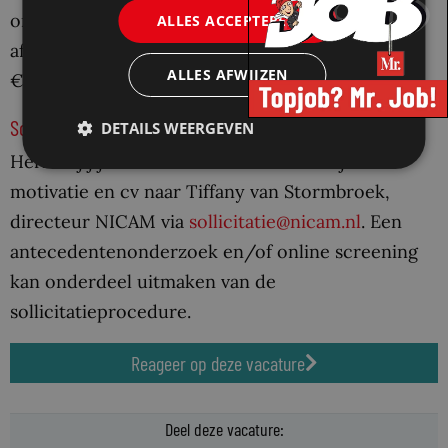
organisatiedoelstellingen. Je salaris ligt,
ALLES ACCEPTEREN
afhankelijk van je ervaring tussen €2.599,38 en
ALLES AFWIJZEN
€4.262,90
Solliciteren
DETAILS WEERGEVEN
Herken jij jezelf in deze functie? Stuur jouw
motivatie en cv naar Tiffany van Stormbroek,
directeur NICAM via
sollicitatie@nicam.nl
. Een
antecedentenonderzoek en/of online screening
kan onderdeel uitmaken van de
sollicitatieprocedure.
Reageer op deze vacature
Deel deze vacature: