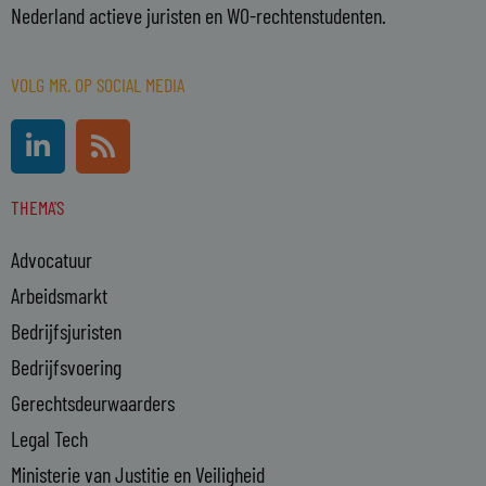
Nederland actieve juristen en WO-rechtenstudenten.
VOLG MR. OP SOCIAL MEDIA
L
R
i
s
n
s
THEMA'S
k
e
Advocatuur
d
i
Arbeidsmarkt
n
Bedrijfsjuristen
-
Bedrijfsvoering
i
n
Gerechtsdeurwaarders
Legal Tech
Ministerie van Justitie en Veiligheid