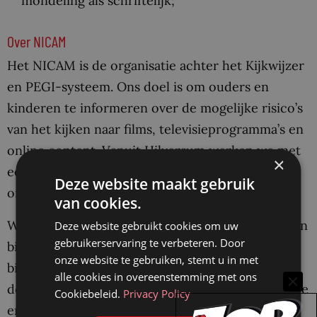
mondeling als schriftelijk;
Over NICAM
Het NICAM is de organisatie achter het Kijkwijzer
en PEGI-systeem. Ons doel is om ouders en
kinderen te informeren over de mogelijke risico’s
van het kijken naar films, televisieprogramma’s en
online content. Vanuit Hilversum werken we met
×
een team van circa 18 collega’s aan de
Deze website maakt gebruik
ontwikkeling van onze dienstverlening.
van cookies.
Wij bieden je een interessante en uitdagende baan
Deze website gebruikt cookies om uw
gebruikerservaring te verbeteren. Door
binnen een jonge organisatie waarin je een
onze website te gebruiken, stemt u in met
bijdrage kunt leveren aan een maatschappelijk
alle cookies in overeenstemming met ons
doel. Samen met jouw collega’s draag jij op actieve
Cookiebeleid.
Privacy Policy
en innovatieve wijze bij aan onze