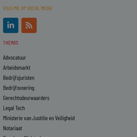
VOLG MR. OP SOCIAL MEDIA
L
R
i
s
n
s
THEMA'S
k
e
Advocatuur
d
i
Arbeidsmarkt
n
Bedrijfsjuristen
-
Bedrijfsvoering
i
n
Gerechtsdeurwaarders
Legal Tech
Ministerie van Justitie en Veiligheid
Notariaat