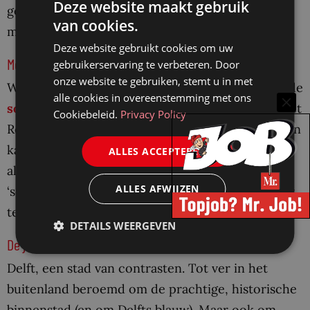
Deze website maakt gebruik
gemakkelijk per openbaar vervoer te bereiken en
van cookies.
midden in de binnenstad.
Deze website gebruikt cookies om uw
Meer informatie of direct solliciteren
gebruikerservaring te verbeteren. Door
onze website te gebruiken, stemt u in met
Wil je meer informatie ontvangen voordat je op de
alle cookies in overeenstemming met ons
solliciteer-knop
drukt? Neem dan contact op met
Cookiebeleid.
Privacy Policy
Roderik D’havé via 06-47116166. Direct solliciteren
kan natuurlijk ook! Vul jouw contactgegevens (en
ALLES ACCEPTEREN
als je wilt jouw cv en/of motivatie) in via de
ALLES AFWIJZEN
‘solliciteer’ button en wij bellen je graag om meer
te vertellen.
DETAILS WEERGEVEN
De jongste oude stad van Nederland
Delft, een stad van contrasten. Tot ver in het
buitenland beroemd om de prachtige, historische
binnenstad (en om Delfts blauw). Maar ook om