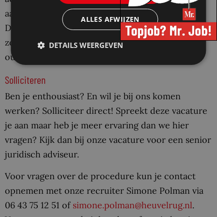
aantal thema’s willen we sneller resultaat boeken.
ALLES AFWIJZEN
Daarom investeren we in onze organisatie. We
zoeken nog meer bevlogen professionals. Jong of
DETAILS WEERGEVEN
ouder, met veel ervaring of net afgestudeerd.
Solliciteren
Ben je enthousiast? En wil je bij ons komen
werken? Solliciteer direct! Spreekt deze vacature
je aan maar heb je meer ervaring dan we hier
vragen? Kijk dan bij onze vacature voor een senior
juridisch adviseur.
Voor vragen over de procedure kun je contact
opnemen met onze recruiter Simone Polman via
06 43 75 12 51 of
simone.polman@heuvelrug.nl
.