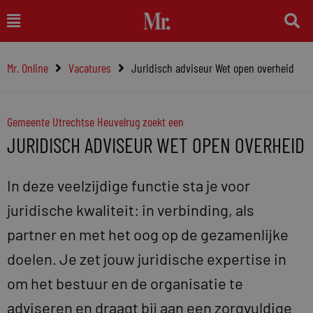
Ga
Main
naar
Menu
de
Mr. Online
Vacatures
Juridisch adviseur Wet open overheid
inhoud
Gemeente Utrechtse Heuvelrug zoekt een
JURIDISCH ADVISEUR WET OPEN OVERHEID
In deze veelzijdige functie sta je voor
juridische kwaliteit: in verbinding, als
partner en met het oog op de gezamenlijke
doelen. Je zet jouw juridische expertise in
om het bestuur en de organisatie te
adviseren en draagt bij aan een zorgvuldige