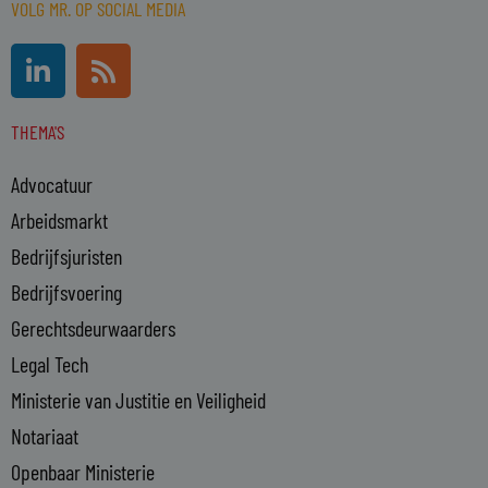
VOLG MR. OP SOCIAL MEDIA
L
R
i
s
n
s
THEMA'S
k
e
Advocatuur
d
i
Arbeidsmarkt
n
Bedrijfsjuristen
-
Bedrijfsvoering
i
n
Gerechtsdeurwaarders
Legal Tech
Ministerie van Justitie en Veiligheid
Notariaat
Openbaar Ministerie