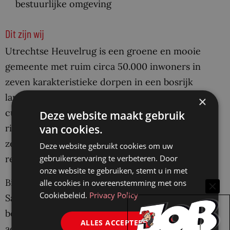
bestuurlijke omgeving
Dit zijn wij
Utrechtse Heuvelrug is een groene en mooie
gemeente met ruim circa 50.000 inwoners in
zeven karakteristieke dorpen in een bosrijk
landschap midden in het land. Het oude
×
cultuurlandschap en het aangrenzende
Deze website maakt gebruik
rivierengebied maken het plaatje compleet. Een
van cookies.
zeer geliefde plek om te wonen, werken en
Deze website gebruikt cookies om uw
recreëren.
gebruikerservaring te verbeteren. Door
onze website te gebruiken, stemt u in met
Bij ons zijn de lijnen kort en is de sfeer informeel.
alle cookies in overeenstemming met ons
Cookiebeleid.
Privacy Policy
Samen met inwoners, ondernemers, partners en
bestuurders werken we met visie en ambitie aan
ALLES ACCEPTEREN
actuele thema’s. Het werk neemt toe en op een