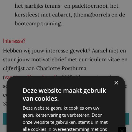
het jaarlijks tennis- en padeltoernooi, het
kerstfeest met cabaret, (thema)borrels en de
bootcamp training.
Interesse?
Hebben wij jouw interesse gewekt? Aarzel niet en
stuur jouw motivatiebrief met curriculum vitae en
cijferlijst aan Charlotte Posthuma
(
vacature@banning.nl
) of klik hiernaast op de
×
sollicitatiebutton. Voor inhoudelijke vragen kun je
Deze website maakt gebruik
contact met Charlotte opnemen via 06 – 118 310
van cookies.
32 of
c.posthuma@banning.nl
.
Deze website gebruikt cookies om uw
gebruikerservaring te verbeteren. Door
Reageer op deze vacature
onze website te gebruiken, stemt u in met
alle cookies in overeenstemming met ons