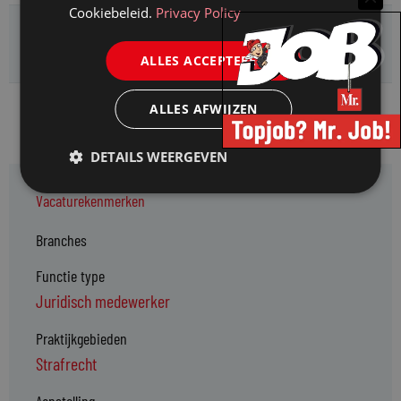
Cookiebeleid.
Privacy Policy
Deel deze vacature:
ALLES ACCEPTEREN
ALLES AFWIJZEN
Geplaatst op: 24 mei 2023
DETAILS WEERGEVEN
Vacaturekenmerken
Branches
Functie type
Juridisch medewerker
Praktijkgebieden
Strafrecht