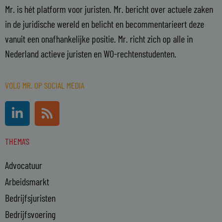
Mr. is hét platform voor juristen. Mr. bericht over actuele zaken
in de juridische wereld en belicht en becommentarieert deze
vanuit een onafhankelijke positie. Mr. richt zich op alle in
Nederland actieve juristen en WO-rechtenstudenten.
VOLG MR. OP SOCIAL MEDIA
L
R
i
s
n
s
THEMA'S
k
e
Advocatuur
d
i
Arbeidsmarkt
n
Bedrijfsjuristen
-
Bedrijfsvoering
i