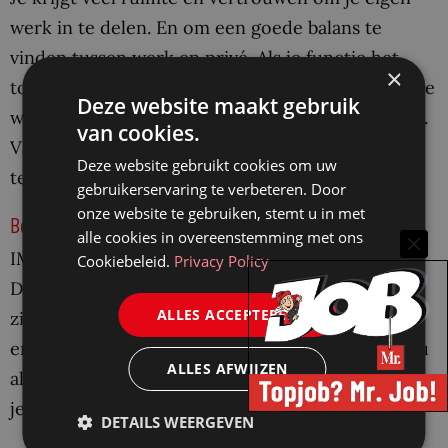
werk in te delen. En om een goede balans te
vinden tussen werk en privé. Als je functie het
×
toelaat, kun je flexibel werken. Je kiest zelf waar je
Deze website maakt gebruik
werkt, thuis of op kantoor in Groningen of Assen.
van cookies.
Vaak werk je 1 of 2 dagen per week samen met je
Deze website gebruikt cookies om uw
team op kantoor.
gebruikerservaring te verbeteren. Door
onze website te gebruiken, stemt u in met
Betrokken collega’s
alle cookies in overeenstemming met ons
IMG’ers hebben hart voor de Groningers en
Cookiebeleid.
Privacy Policy
Drenten, maar ook voor elkaar. Collega’s voelen
ALLES ACCEPTEREN
zich verbonden met elkaar en er heerst een fijne
en informele werksfeer. Er is veel ruimte voor jou
ALLES AFWIJZEN
als persoon en we vinden het belangrijk dat jij
jezelf kunt zijn.
DETAILS WEERGEVEN