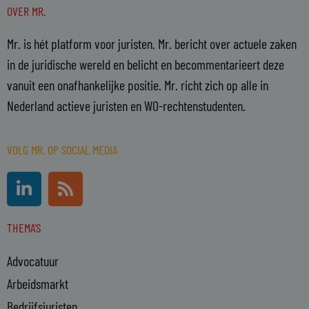
OVER MR.
Mr. is hét platform voor juristen. Mr. bericht over actuele zaken
in de juridische wereld en belicht en becommentarieert deze
vanuit een onafhankelijke positie. Mr. richt zich op alle in
Nederland actieve juristen en WO-rechtenstudenten.
VOLG MR. OP SOCIAL MEDIA
L
R
i
s
n
s
THEMA'S
k
e
Advocatuur
d
i
Arbeidsmarkt
n
Bedrijfsjuristen