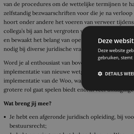
van de procedures om de wettelijke termijnen te ha
zelfstandig bezwaarschriften voor die je na verloop 
hoort onder andere het voeren van verweer tijdens 
collega’s bij aan het vergroten van het bewustzijn v
Deze websit
en bewaakt het belang van openbaarheid. Je houdt r
nodig bij diverse juridische vraagstukken die bij d
Deze website geb
gebruiken, stemt
Word je al enthousiast van bovenstaande werkzaamh
implementatie van nieuwe wetgeving, op het gebied
DETAILS WE
implementatie van de Woo, waarbij het proactief o
grotere rol gaat spelen biedt enorm veel uitdaginge
Wat breng jij mee?
Je hebt een afgeronde juridisch opleiding, bij v
bestuursrecht;