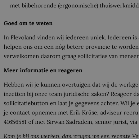
met bijbehorende (ergonomische) thuiswerkmidd
Goed om te weten
In Flevoland vinden wij iedereen uniek. Iedereen is
helpen ons om een nóg betere provincie te worden. 
verwelkomen daarom graag sollicitaties van mense
Meer informatie en reageren
Hebben wij je kunnen overtuigen dat wij de werkgeve
inzetten bij onze team juridische zaken? Reageer 
sollicitatiebutton en laat je gegevens achter. Wil 
je contact opnemen met Erik Krüse, adviseur recrui
41656581 of met Sirwan Sadradein, senior jurist, via
Kom je bij ons werken, dan vragen we een recente V