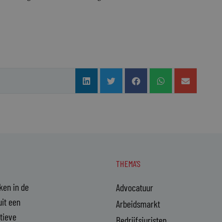
THEMA'S
aken in de
Advocatuur
it een
Arbeidsmarkt
ctieve
Bedrijfsjuristen