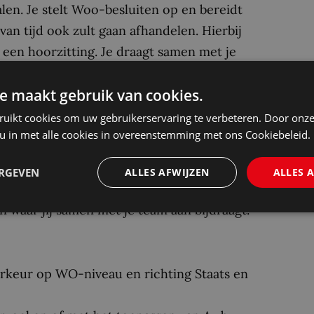
len. Je stelt Woo-besluiten op en bereidt
van tijd ook zult gaan afhandelen. Hierbij
een hoorzitting. Je draagt samen met je
an de organisatie over (actieve) openbaarheid
e maakt gebruik van cookies.
elevante jurisprudentie bij en adviseert waar
e afdeling binnenkomen.
ruikt cookies om uw gebruikerservaring te verbeteren. Door onze
 u in met alle cookies in overeenstemming met ons Cookiebeleid.
eden? Als kers op de taart werk je mee aan de
 van openbaarheid van bestuur en privacy. De
ERGEVEN
ALLES AFWIJZEN
ALLES 
penbaar maken van informatie een steeds
n waar jij samen met je team aan bijdraagt.
oorkeur op WO-niveau en richting Staats en