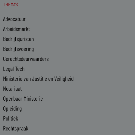
THEMA'S
k
e
Advocatuur
d
i
Arbeidsmarkt
n
Bedrijfsjuristen
-
Bedrijfsvoering
i
n
Gerechtsdeurwaarders
Legal Tech
Ministerie van Justitie en Veiligheid
Notariaat
Openbaar Ministerie
Opleiding
Politiek
Rechtspraak