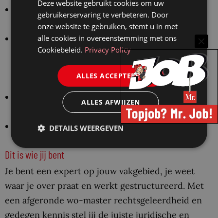
Deze website gebruikt cookies om uw
Persoonlijk ontwikkelingsbudget
van € 6.000
gebruikerservaring te verbeteren. Door
per vijf jaar, waarvan je zelf de inzet bepaalt;
onze website te gebruiken, stemt u in met
alle cookies in overeenstemming met ons
Je
valt onder de CAO Provincies, met ruime
Cookiebeleid.
Privacy Policy
vergoedingen voor thuiswerken, een
sportvergoeding van €300 per jaar en
ALLES ACCEPTEREN
vitaliteitsinitiatieven;
100% reiskostenvergoeding op basis van OV en
ALLES AFWIJZEN
een fietsvergoeding van € 0,23 per kilometer;
Goed geregeld pensioen
bij het ABP.
DETAILS WEERGEVEN
Dit is wie jij bent
Je bent een expert op jouw vakgebied, je weet
waar je over praat en werkt gestructureerd. Met
een afgeronde wo-master rechtsgeleerdheid en
gedegen kennis stel jij de juiste juridische en