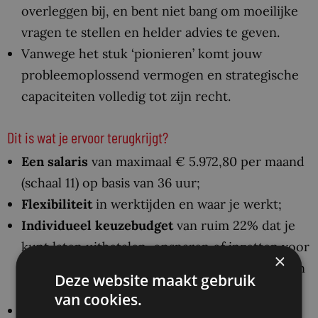
overleggen bij, en bent niet bang om moeilijke
vragen te stellen en helder advies te geven.
Vanwege het stuk ‘pionieren’ komt jouw
probleemoplossend vermogen en strategische
capaciteiten volledig tot zijn recht.
Dit is wat je ervoor terugkrijgt?
Een salaris
van maximaal € 5.972,80 per maand
(schaal 11) op basis van 36 uur;
Flexibiliteit
in werktijden en waar je werkt;
Individueel keuzebudget
van ruim 22% dat je
kunt laten uitbetalen, opsparen of inzetten voor
×
extra verlof, een 13e maand of bijvoorbeeld een
Deze website maakt gebruik
nieuwe fiets;
van cookies.
Uitzicht op een vast dienstverband
na 1 jaar;