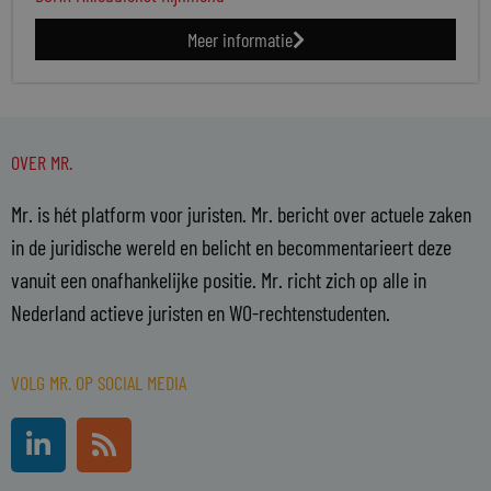
Meer informatie
OVER MR.
Mr. is hét platform voor juristen. Mr. bericht over actuele zaken
in de juridische wereld en belicht en becommentarieert deze
vanuit een onafhankelijke positie. Mr. richt zich op alle in
Nederland actieve juristen en WO-rechtenstudenten.
VOLG MR. OP SOCIAL MEDIA
L
R
i
s
n
s