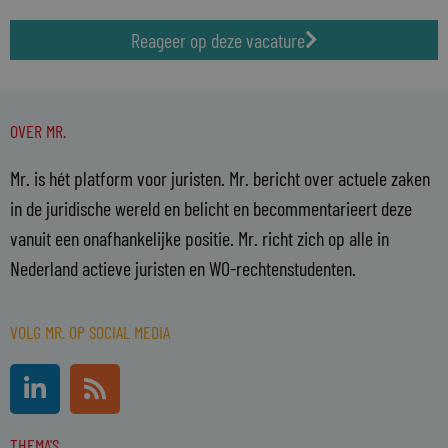
Reageer op deze vacature
OVER MR.
Mr. is hét platform voor juristen. Mr. bericht over actuele zaken
in de juridische wereld en belicht en becommentarieert deze
vanuit een onafhankelijke positie. Mr. richt zich op alle in
Nederland actieve juristen en WO-rechtenstudenten.
VOLG MR. OP SOCIAL MEDIA
L
R
i
s
n
s
THEMA'S