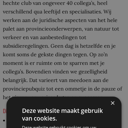
hechte club van ongeveer 40 collega’s, heel
verschillend qua leeftijd en specialisaties. Wij
werken aan de juridische aspecten van het hele
palet aan provincieonderwerpen, van natuur tot
verkeer en van aanbestedingen tot
subsidieregelingen. Geen dag is hetzelfde en je
komt soms de gekste dingen tegen. Op zo’n
moment is er ruimte om te sparren met je
collega’s. Bovendien vinden we gezelligheid
belangrijk. Dat varieert van meedoen aan de
provinciepubquiz tot een ommetje in de pauze of
het vieren van verjaardagen en successen.
×
Deze website maakt gebruik
Dit ben jij
van cookies.
Je voelt je thuis in een politiek-bestuurlijke
Deze website gebruikt cookies om uw