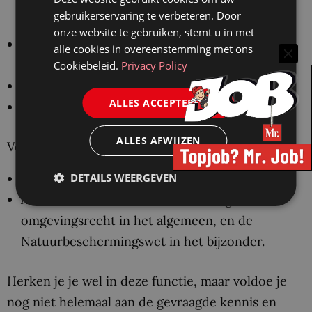
omgeving en kunt daarbinnen zelfstandig
gebruikerservaring te verbeteren. Door
werken.
onze website te gebruiken, stemt u in met
Je bent goed in het onderhouden van relaties
alle cookies in overeenstemming met ons
met collega’s, bestuurders en anderen.
Cookiebeleid.
Privacy Policy
Je communiceert en schrijft helder.
ALLES ACCEPTEREN
Je bent gericht op oplossingen.
ALLES AFWIJZEN
Verder heb je:
DETAILS WEERGEVEN
Een WO-diploma rechten.
Aantoonbare kennis van en ervaring met het
omgevingsrecht in het algemeen, en de
Natuurbeschermingswet in het bijzonder.
Herken je je wel in deze functie, maar voldoe je
nog niet helemaal aan de gevraagde kennis en