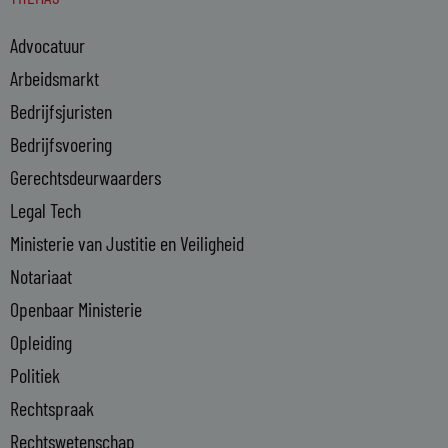
k
e
Advocatuur
d
i
Arbeidsmarkt
n
Bedrijfsjuristen
-
Bedrijfsvoering
i
n
Gerechtsdeurwaarders
Legal Tech
Ministerie van Justitie en Veiligheid
Notariaat
Openbaar Ministerie
Opleiding
Politiek
Rechtspraak
Rechtswetenschap