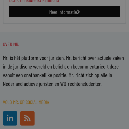
DCMR Milieudienst Rijnmond
Meer informatie
OVER MR.
Mr. is hét platform voor juristen. Mr. bericht over actuele zaken
in de juridische wereld en belicht en becommentarieert deze
vanuit een onafhankelijke positie. Mr. richt zich op alle in
Nederland actieve juristen en WO-rechtenstudenten.
VOLG MR. OP SOCIAL MEDIA
L
R
i
s
n
s