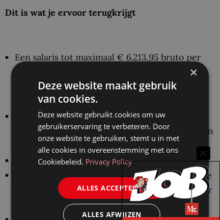
Dit is wat je ervoor terugkrijgt
Een salaris tot maximaal € 6.213,95 bruto per
×
maand (schaal 11, 36 uur) of een salaris tot
Deze website maakt gebruik
maximaal € 7.057,40 bruto per maand (schaal
van cookies.
12, 36 uur);
Deze website gebruikt cookies om uw
Een individueel keuzebudget van ruim 22% dat
gebruikerservaring te verbeteren. Door
veel mogelijkheden biedt (o.a. fietsplan, aflossen
onze website te gebruiken, stemt u in met
studieschuld);
alle cookies in overeenstemming met ons
Flexibele werktijden en hybride werken;
Cookiebeleid.
Privacy Policy
De mogelijkheid om 1 maand per jaar remote te
ALLES ACCEPTEREN
werken, en bij een vast contract 5 maanden per
3 jaar;
ALLES AFWIJZEN
Een persoonlijk ontwikkelbudget van € 6.000