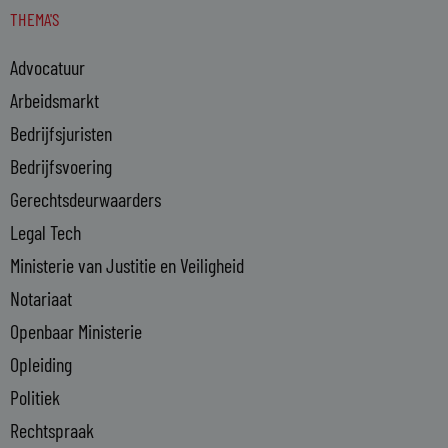
THEMA'S
k
e
Advocatuur
d
i
Arbeidsmarkt
n
Bedrijfsjuristen
-
Bedrijfsvoering
i
n
Gerechtsdeurwaarders
Legal Tech
Ministerie van Justitie en Veiligheid
Notariaat
Openbaar Ministerie
Opleiding
Politiek
Rechtspraak