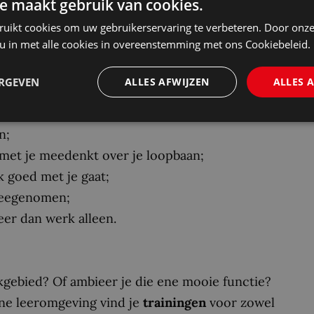
e maakt gebruik van cookies.
ruikt cookies om uw gebruikerservaring te verbeteren. Door onze
 een flinke carrièrelift! Zo bieden we je
 u in met alle cookies in overeenstemming met ons Cookiebeleid.
rbredende opleidingen, inclusief de nodige
s. Daarnaast bieden we nog:
ERGEVEN
ALLES AFWIJZEN
ALLES 
n;
n met je meedenkt over je loopbaan;
 goed met je gaat;
meegenomen;
eer dan werk alleen.
kgebied? Of ambieer je die ene mooie functie?
ine leeromgeving vind je
trainingen
voor zowel