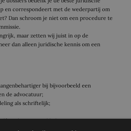
 je dossiers bedenk je de beste juridische
n op en correspondeert met de wederpartij om
niet? Dan schroom je niet om een procedure te
ommissie.
ngrijk, maar zetten wij juist in op de
 meer dan alleen juridische kennis om een
langenbehartiger bij bijvoorbeeld een
nen de advocatuur;
ng als schriftelijk;
elf verder te ontwikkelen!