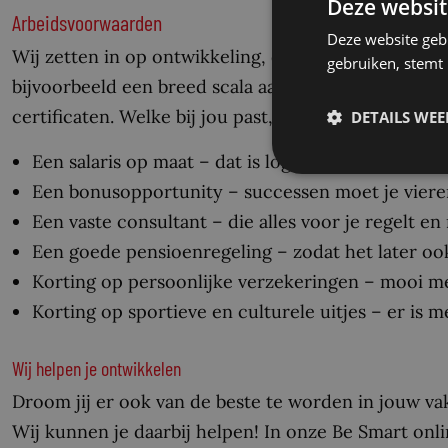
Deze websit
Arbeidsvoorwaarden
Deze website geb
Wij zetten in op ontwikkeling, dus je kan rekenen op
gebruiken, stemt
bijvoorbeeld een breed scala aan verdiepende en ve
certificaten. Welke bij jou past, ligt aan je ambitie
DETAILS WE
Een salaris op maat – dat is logisch;
Een bonusopportunity – successen moet je viere
Een vaste consultant – die alles voor je regelt e
Een goede pensioenregeling – zodat het later ook
Korting op persoonlijke verzekeringen – mooi 
Korting op sportieve en culturele uitjes – er is m
Wij helpen je ontwikkelen
Droom jij er ook van de beste te worden in jouw va
Wij kunnen je daarbij helpen! In onze Be Smart onl