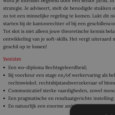
word je intensief begeleid door een senior jurist. In
strategie. Je adviseert, stelt de benodigde stukke
zo tot een minnelijke regeling te komen. Lukt dit 
starten bij de kantonrechter of bij een geschillenc
Tot slot is niet alleen jouw theoretische kennis bela
ontwikkeling van je soft-skills. Het vergt uiteraard
geschil op te lossen!
Vereisten
Een wo-diploma Rechtsgeleerdheid;
Bij voorkeur een stage en/of werkervaring als be
rechtswinkel, rechtsbijstandsverzekeraar of bin
Communicatief sterke vaardigheden, zowel mondeli
Een pragmatische en resultaatgerichte instelling;
En natuurlijk een enorme ambitie en drive om jez