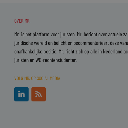
OVER MR.
Mr. is hét platform voor juristen. Mr. bericht over actuele z
juridische wereld en belicht en becommentarieert deze vanu
onafhankelijke positie. Mr. richt zich op alle in Nederland a
juristen en WO-rechtenstudenten.
VOLG MR. OP SOCIAL MEDIA
L
R
i
s
n
s
k
e
d