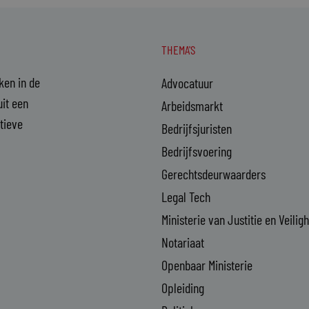
THEMA'S
aken in de
Advocatuur
it een
Arbeidsmarkt
ctieve
Bedrijfsjuristen
Bedrijfsvoering
Gerechtsdeurwaarders
Legal Tech
Ministerie van Justitie en Veilig
Notariaat
Openbaar Ministerie
Opleiding