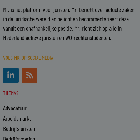
Mr. is hét platform voor juristen. Mr. bericht over actuele zaken
in de juridische wereld en belicht en becommentarieert deze
vanuit een onafhankelijke positie. Mr. richt zich op alle in
Nederland actieve juristen en WO-rechtenstudenten.
VOLG MR. OP SOCIAL MEDIA
L
R
i
s
n
s
THEMA'S
k
e
Advocatuur
d
i
Arbeidsmarkt
n
Bedrijfsjuristen
-
Bedrijfsvoering