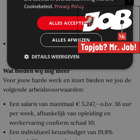
thema Privacy (in relatie tot AVG en Wet
Cookiebeleid.
Privacy Policy
politiegegevens), of in ieder geval het
ALLES ACCEPTEREN
enthousiasme om je de kennis op dit gebied
eigen te maken;
ALLES AFWIJZEN
Ervaring in het werkveld van bestuursrecht
binnen een overheidsorganisatie.
DETAILS WEERGEVEN
Wat bieden wij nog meer
Voor jouw harde werk en inzet bieden we jou de
volgende arbeidsvoorwaarden:
Een salaris van maximaal € 5.247,- o.b.v. 36 uur
per week, afhankelijk van opleiding en
werkervaring conform schaal 10;
Een individueel keuzebudget van 19,8%