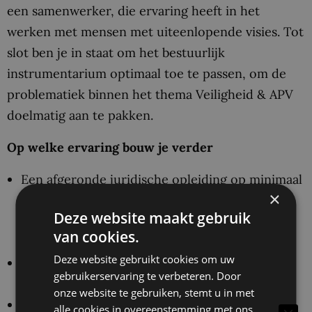
een samenwerker, die ervaring heeft in het
werken met mensen met uiteenlopende visies. Tot
slot ben je in staat om het bestuurlijk
instrumentarium optimaal toe te passen, om de
problematiek binnen het thema Veiligheid & APV
doelmatig aan te pakken.
Op welke ervaring bouw je verder
Een afgeronde juridische opleiding op minimaal
×
Hbo-niveau, bij voorkeur met een specialisatie
Deze website maakt gebruik
in bestuursrecht en/of privacy in een
van cookies.
bestuurlijke context;
Deze website gebruikt cookies om uw
Bij voorkeur kennis van of ervaring met het
gebruikerservaring te verbeteren. Door
thema Veiligheid & APV;
onze website te gebruiken, stemt u in met
Kennis van of aantoonbare affiniteit met het
alle cookies in overeenstemming met ons