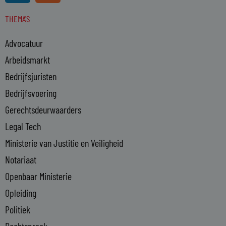
n
s
THEMA'S
k
e
Advocatuur
d
i
Arbeidsmarkt
n
Bedrijfsjuristen
-
Bedrijfsvoering
i
n
Gerechtsdeurwaarders
Legal Tech
Ministerie van Justitie en Veiligheid
Notariaat
Openbaar Ministerie
Opleiding
Politiek