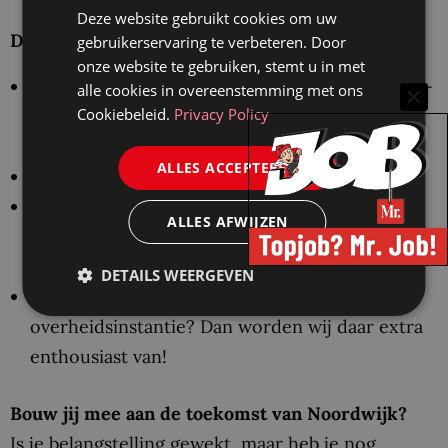
Deze website gebruikt cookies om uw
Dit neem jij mee naar de kust
gebruikerservaring te verbeteren. Door
onze website te gebruiken, stemt u in met
Je hebt minimaal een afgeronde juridische hbo-
alle cookies in overeenstemming met ons
Cookiebeleid.
Privacy Policy
opleiding in de richting van het
Omgevingsrecht of Algemeen bestuursrecht;
ALLES ACCEPTEREN
Je hebt ervaring als jurist/ juridisch adviseur;
Je hebt kennis van de Omgevingswet,
ALLES AFWIJZEN
handhaving en bouwen of zou je hier graag in
willen verdiepen;
DETAILS WEERGEVEN
Heb je ervaring als jurist bij een
overheidsinstantie? Dan worden wij daar extra
enthousiast van!
Bouw jij mee aan de toekomst van Noordwijk?
Is je belangstelling gewekt, maar heb je nog