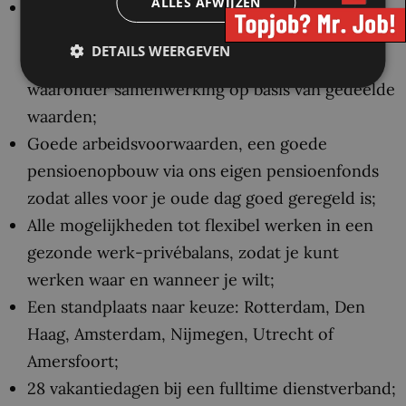
ALLES AFWIJZEN
Samenwerking in een professionele en
collegiale organisatie, in een cultuur gebaseerd
DETAILS WEERGEVEN
op de principes van een netwerkorganisatie,
waaronder samenwerking op basis van gedeelde
waarden;
Goede arbeidsvoorwaarden, een goede
pensioenopbouw via ons eigen pensioenfonds
zodat alles voor je oude dag goed geregeld is;
Alle mogelijkheden tot flexibel werken in een
gezonde werk-privébalans, zodat je kunt
werken waar en wanneer je wilt;
Een standplaats naar keuze: Rotterdam, Den
Haag, Amsterdam, Nijmegen, Utrecht of
Amersfoort;
28 vakantiedagen bij een fulltime dienstverband;