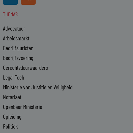
i
s
n
s
THEMA'S
k
e
Advocatuur
d
i
Arbeidsmarkt
n
Bedrijfsjuristen
-
Bedrijfsvoering
i
n
Gerechtsdeurwaarders
Legal Tech
Ministerie van Justitie en Veiligheid
Notariaat
Openbaar Ministerie
Opleiding
Politiek