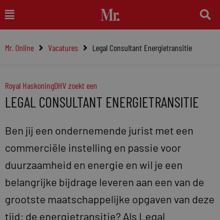
Ga
Main
naar
Menu
de
Mr. Online
Vacatures
Legal Consultant Energietransitie
inhoud
Royal HaskoningDHV zoekt een
LEGAL CONSULTANT ENERGIETRANSITIE
Ben jij een ondernemende jurist met een
commerciële instelling en passie voor
duurzaamheid en energie en wil je een
belangrijke bijdrage leveren aan een van de
grootste maatschappelijke opgaven van deze
tijd: de energietransitie? Als Legal