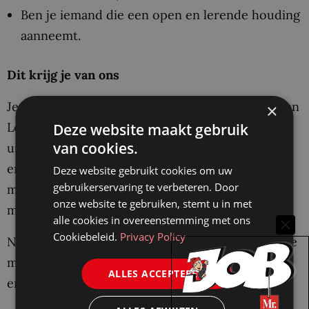
Ben je iemand die een open en lerende houding
aanneemt.
Dit krijg je van ons
Je komt te werken in een sterk en divers team van
×
Legal Consultants, waarbinnen we actief kennis
Deze website maakt gebruik
van cookies.
uitwisselen, samenwerken en elkaar vertrouwen
en ondersteunen. We werken samen hard aan
Deze website gebruikt cookies om uw
gebruikerservaring te verbeteren. Door
maatschappelijke opgaven en vieren graag de
onze website te gebruiken, stemt u in met
mooie projecten die wij mogelijk maken.
alle cookies in overeenstemming met ons
Cookiebeleid.
Privacy Policy
Naast dat je je bij ons kunt ontwikkelen binnen de
mooiste en uitdagendste projecten in Nederland
ALLES ACCEPTEREN
en daarbuiten, bieden we je ook: