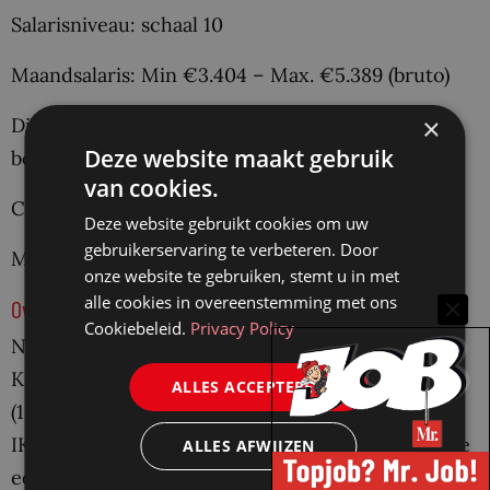
Salarisniveau: schaal 10
Maandsalaris: Min €3.404 – Max. €5.389 (bruto)
×
Dienstverband: Arbeidsovereenkomst voor
Deze website maakt gebruik
bepaalde tijd met uitzicht op onbepaalde tijd
van cookies.
Contractduur: 12 maanden
Deze website gebruikt cookies om uw
gebruikerservaring te verbeteren. Door
Maximaal aantal uren per week: 36
onze website te gebruiken, stemt u in met
alle cookies in overeenstemming met ons
Overige arbeidsvoorwaarden
Cookiebeleid.
Privacy Policy
Naast het salaris ontvang je een Individueel
Keuzebudget (IKB). Het IKB bestaat uit geld
ALLES ACCEPTEREN
(16,50% van je bruto jaarsalaris) en tijd. Met het
IKB maak jij de keuzes die bij jou passen en kun je
ALLES AFWIJZEN
een deel van je arbeidsvoorwaarden zelf