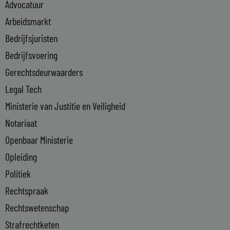
Advocatuur
d
i
Arbeidsmarkt
n
Bedrijfsjuristen
-
Bedrijfsvoering
i
n
Gerechtsdeurwaarders
Legal Tech
Ministerie van Justitie en Veiligheid
Notariaat
Openbaar Ministerie
Opleiding
Politiek
Rechtspraak
Rechtswetenschap
Strafrechtketen