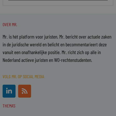
OVER MR.
Mr. is hét platform voor juristen. Mr. bericht over actuele zaken
in de juridische wereld en belicht en becommentarieert deze
vanuit een onafhankelijke positie. Mr. richt zich op alle in
Nederland actieve juristen en WO-rechtenstudenten.
VOLG MR. OP SOCIAL MEDIA
L
R
i
s
n
s
THEMA'S
k
e