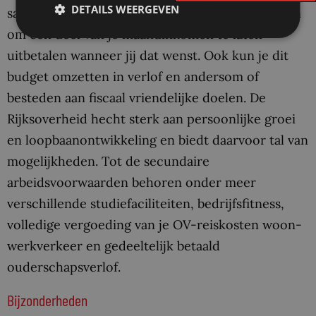
DETAILS WEERGEVEN
samenstellen. Je kunt er bijvoorbeeld voor kiezen
om een deel van je maandinkomen te laten
uitbetalen wanneer jij dat wenst. Ook kun je dit
budget omzetten in verlof en andersom of
besteden aan fiscaal vriendelijke doelen. De
Rijksoverheid hecht sterk aan persoonlijke groei
en loopbaanontwikkeling en biedt daarvoor tal van
mogelijkheden. Tot de secundaire
arbeidsvoorwaarden behoren onder meer
verschillende studiefaciliteiten, bedrijfsfitness,
volledige vergoeding van je OV-reiskosten woon-
werkverkeer en gedeeltelijk betaald
ouderschapsverlof.
Bijzonderheden