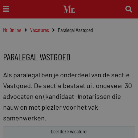
Ga
Main
naar
Menu
de
Mr. Online
Vacatures
Paralegal Vastgoed
inhoud
PARALEGAL VASTGOED
Als paralegal ben je onderdeel van de sectie
Vastgoed. De sectie bestaat uit ongeveer 30
advocaten en (kandidaat-)notarissen die
nauw en met plezier voor het vak
samenwerken.
Deel deze vacature: