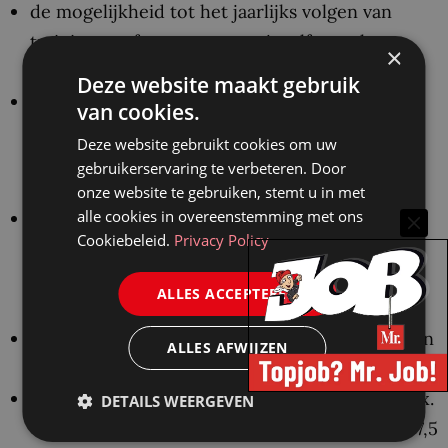
de mogelijkheid tot het jaarlijks volgen van
trainingen of cursussen om jezelf zowel
×
persoonlijk als zakelijk te ontwikkelen;
Deze website maakt gebruik
een eigen werkplek op een kamer met een van
van cookies.
onze advocaten en goede voorzieningen om
Deze website gebruikt cookies om uw
indien nodig vanuit huis te werken;
gebruikerservaring te verbeteren. Door
onze website te gebruiken, stemt u in met
alle cookies in overeenstemming met ons
een informele werkomgeving met veel leuke
Cookiebeleid.
Privacy Policy
kantooractiviteiten, zoals teamuitjes,
donderdag- en vrijdagmiddagborrels,
ALLES ACCEPTEREN
kantoorfeesten en een wintersportweekend;
een arbeidsovereenkomst voor de duur van één
ALLES AFWIJZEN
jaar met uitzicht op een vast dienstverband;
een zeer goed salaris van min. € 2.896,- en max.
DETAILS WEERGEVEN
€ 4.386,- bruto per maand op fulltime basis (37,5