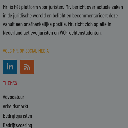
Mr. is hét platform voor juristen. Mr. bericht over actuele zaken
in de juridische wereld en belicht en becommentarieert deze
vanuit een onafhankelijke positie. Mr. richt zich op alle in
Nederland actieve juristen en WO-rechtenstudenten.
VOLG MR. OP SOCIAL MEDIA
L
R
i
s
n
s
THEMA'S
k
e
Advocatuur
d
i
Arbeidsmarkt
n
Bedrijfsjuristen
-
Bedrijfsvoering
i