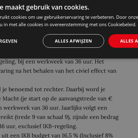
e maakt gebruik van cookies.
ruikt cookies om uw gebruikerservaring te verbeteren. Door onze
 u in met alle cookies in overeenstemming met ons Cookiebeleid.
rwachten?
ERGEVEN
ALLES AFWIJZEN
ALLES 
alariscategorie 9a Rechterlijke Macht. Volgens
an variëren van minimaal € 5.523,37 tot
geling, bij een werkweek van 36 uur. Het
varing na het behalen van het civiel effect van
d je benoemd tot rechter. Daarbij word je
e Macht (je start op de aanvangstrede van €
n werkweek van 36 uur. Jaarlijks volgt een
eikt (trede 9 van schaal 9), zijnde een bedrag
6 uur, exclusief IKB-regeling.
t uit een IKB budget van 16,5 % (Inclusief 8%