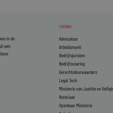
THEMA'S
aken in de
Advocatuur
it een
Arbeidsmarkt
ctieve
Bedrijfsjuristen
Bedrijfsvoering
Gerechtsdeurwaarders
Legal Tech
Ministerie van Justitie en Veilig
Notariaat
Openbaar Ministerie