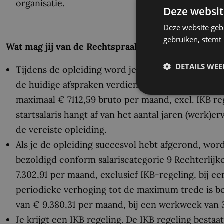
organisatie.
Deze websit
Deze website geb
gebruiken, stemt
Wat mag jij van de Rechtspraak als werkgever ve
DETAILS WE
Tijdens de opleiding word je bezoldigd conform s
de huidige afspraken verdien je een salaris dat k
maximaal € 7112,59 bruto per maand, excl. IKB re
startsalaris hangt af van het aantal jaren (werk)er
de vereiste opleiding.
Als je de opleiding succesvol hebt afgerond, wor
bezoldigd conform salariscategorie 9 Rechterlijk
7.302,91 per maand, exclusief IKB-regeling, bij ee
periodieke verhoging tot de maximum trede is ber
van € 9.380,31 per maand, bij een werkweek van 3
Je krijgt een IKB regeling. De IKB regeling bestaa