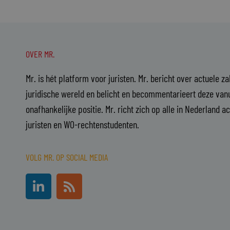
OVER MR.
Mr. is hét platform voor juristen. Mr. bericht over actuele z
juridische wereld en belicht en becommentarieert deze vanu
onafhankelijke positie. Mr. richt zich op alle in Nederland a
juristen en WO-rechtenstudenten.
VOLG MR. OP SOCIAL MEDIA
L
R
i
s
n
s
k