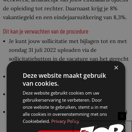
de opleiding tot rechter. Daarnaast krijg je 8%
vakantiegeld en een eindejaarsuitkering van 8,3%.
Dit kan je verwachten van de procedure
Je kunt jouw sollicitatie met bijlagen tot en met
zondag 31 juli 2022 uploaden via de
sollicitatiebutton in de vacature van het gerecht
×
waar je solliciteert.
Deze website maakt gebruik
Voeg twee actuele referenties toe volgens het
van cookies.
volgende format.
Deze website gebruikt cookies om uw
Je kunt per wervingsronde bij maximaal twee
gebruikerservaring te verbeteren. Door
gerechten solliciteren.
onze website te gebruiken, stemt u in met
De Landelijke Selectiecommissie Rechters (LSR)
alle cookies in overeenstemming met ons
verricht in samenspraak met het gerecht de
Cookiebeleid.
Privacy Policy
voorselectie van de kandidaten.