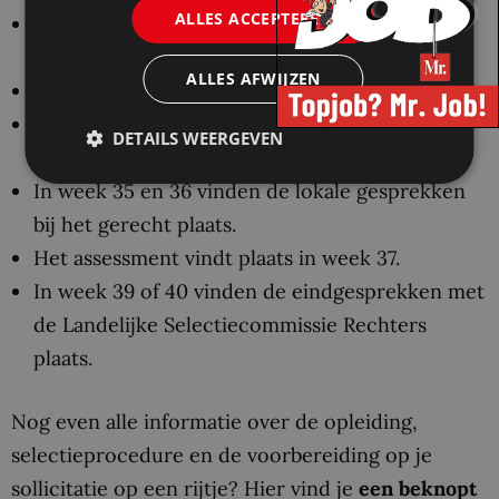
ALLES ACCEPTEREN
De sollicitatieprocedure duurt ongeveer 10
weken en ziet er als volgt uit:
ALLES AFWIJZEN
In week 33 is de briefselectie.
Tussen 19 en 24 augustus 2022 vindt de
DETAILS WEERGEVEN
analytische test plaats.
In week 35 en 36 vinden de lokale gesprekken
bij het gerecht plaats.
Het assessment vindt plaats in week 37.
In week 39 of 40 vinden de eindgesprekken met
de Landelijke Selectiecommissie Rechters
plaats.
Nog even alle informatie over de opleiding,
selectieprocedure en de voorbereiding op je
sollicitatie op een rijtje? Hier vind je
een beknopt