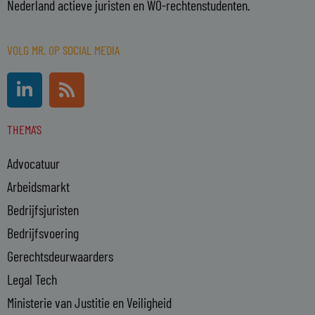
Nederland actieve juristen en WO-rechtenstudenten.
VOLG MR. OP SOCIAL MEDIA
L
R
i
s
n
s
THEMA'S
k
e
Advocatuur
d
i
Arbeidsmarkt
n
Bedrijfsjuristen
-
Bedrijfsvoering
i
n
Gerechtsdeurwaarders
Legal Tech
Ministerie van Justitie en Veiligheid