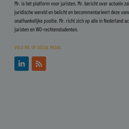
Mr. is hét platform voor juristen. Mr. bericht over actuele z
juridische wereld en belicht en becommentarieert deze vanu
onafhankelijke positie. Mr. richt zich op alle in Nederland a
juristen en WO-rechtenstudenten.
VOLG MR. OP SOCIAL MEDIA
L
R
i
s
n
s
k
e
d
i
n
-
i