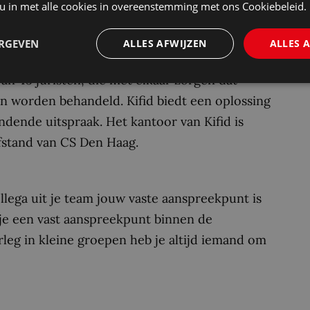
 u in met alle cookies in overeenstemming met ons Cookiebeleid.
iële dienstverlening. De cultuur is informeel en
, ambitieuze en klantgerichte professionals, die
ERGEVEN
ALLES AFWIJZEN
ALLES 
aar ook veel gelachen met elkaar. In totaal
an 45 juristen, die met elkaar zorgen dat
en worden behandeld. Kifid biedt een oplossing
ndende uitspraak. Het kantoor van Kifid is
fstand van CS Den Haag.
ollega uit je team jouw vaste aanspreekpunt is
je een vast aanspreekpunt binnen de
rleg in kleine groepen heb je altijd iemand om