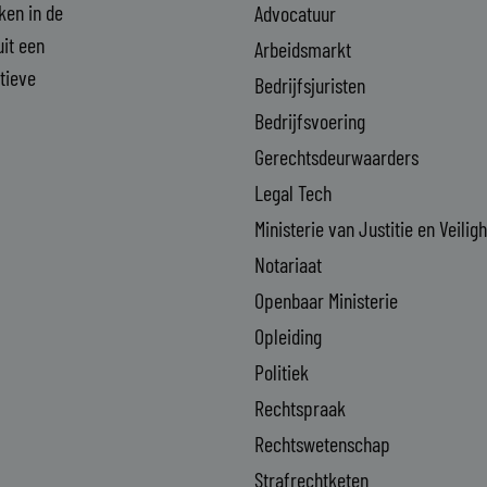
aken in de
Advocatuur
it een
Arbeidsmarkt
ctieve
Bedrijfsjuristen
Bedrijfsvoering
Gerechtsdeurwaarders
Legal Tech
Ministerie van Justitie en Veilig
Notariaat
Openbaar Ministerie
Opleiding
Politiek
Rechtspraak
Rechtswetenschap
Strafrechtketen