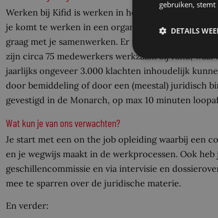
gebruiken, stemt
Werken bij Kifid is werken in het hart van de financ
je komt te werken in een organisatie vol proactieve
DETAILS WE
graag met je samenwerken. Er wordt hard gewerkt, m
zijn circa 75 medewerkers werkzaam bij Kifid, waarv
jaarlijks ongeveer 3.000 klachten inhoudelijk kunn
door bemiddeling of door een (meestal) juridisch bi
gevestigd in de Monarch, op max 10 minuten loopa
Wat kun je van ons verwachten?
Je start met een on the job opleiding waarbij een c
en je wegwijs maakt in de werkprocessen. Ook heb 
geschillencommissie en via intervisie en dossierove
mee te sparren over de juridische materie.
En verder: