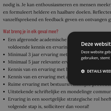
nodig is. Je kan enthousiasmeren en mensen meekrijg
en formuleert heldere en haalbare doelen. Reflecter
vanzelfsprekend en feedback geven en ontvangen gaa
Wat breng je in elk geval mee?
Een afgeronde academische opleiding, bij voorke
Deze websit
voldoende kennis en ervaring om invulling te geve
Deze website geb
Minimaal 3 jaar ervaring met strategisch advisere
gebruiken, stemt
Minimaal 5 jaar relevante ervaring met juridische
Kennis van en ervaring met bestuurs- en/of priva
DETAILS WE
Kennis van en ervaring met aanbestedings- en/of
Ruime ervaring met bestuursrechtelijke procedu
Uitstekende schriftelijke en mondelinge commun
Ervaring in een soortgelijke strategische rol hee
volgende stap is, solliciteer dan vooral!