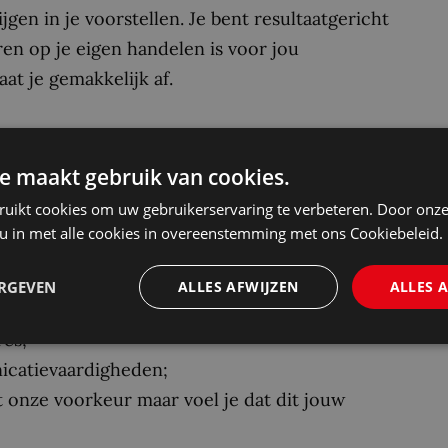
en in je voorstellen. Je bent resultaatgericht
en op je eigen handelen is voor jou
t je gemakkelijk af.
ur rechten. Maar heb jij een HBO opleiding en
e maakt gebruik van cookies.
n aan deze rol? Solliciteer dan vooral;
ruikt cookies om uw gebruikerservaring te verbeteren. Door onze
n in een politiek-bestuurlijke context;
 u in met alle cookies in overeenstemming met ons Cookiebeleid.
 advisering;
atrecht;
ERGEVEN
ALLES AFWIJZEN
ALLES 
 contractenrecht is een pré;
res;
icatievaardigheden;
ft onze voorkeur maar voel je dat dit jouw