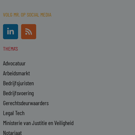
VOLG MR. OP SOCIAL MEDIA
L
R
i
s
n
s
THEMA'S
k
e
Advocatuur
d
i
Arbeidsmarkt
n
Bedrijfsjuristen
-
Bedrijfsvoering
i
n
Gerechtsdeurwaarders
Legal Tech
Ministerie van Justitie en Veiligheid
Notariaat