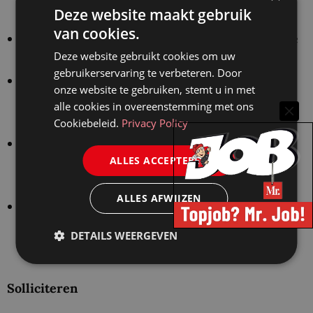
Deze website maakt gebruik
kantoorfeesten;
van cookies.
een stageovereenkomst voor de duur van twee
Deze website gebruikt cookies om uw
maanden;
gebruikerservaring te verbeteren. Door
een stagevergoeding van € 750,- bruto per
onze website te gebruiken, stemt u in met
maand op fulltime basis (37,5 uur per week) en
alle cookies in overeenstemming met ons
een lunchkostenvergoeding, en
Cookiebeleid.
Privacy Policy
een volledige ov-reiskostenvergoeding (als je
ALLES ACCEPTEREN
geen recht (meer) hebt op een studenten ov-
abonnement), of
ALLES AFWIJZEN
een bijdrage in de kosten voor huisvesting
wanneer je buiten de Randstad woont. De
DETAILS WEERGEVEN
vergoeding bedraagt € 350,- netto per maand.
Solliciteren