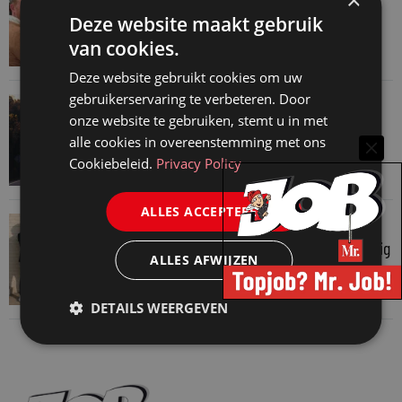
×
Martin Woodward: waarom geen enkel
Deze website maakt gebruik
advocatenkantoor hetzelfde kan blijven
van cookies.
4 augustus 2026
Deze website gebruikt cookies om uw
gebruikerservaring te verbeteren. Door
VAN ONZE KENNISPARTNERS
onze website te gebruiken, stemt u in met
Waarom standaard carrièrepaden talent
alle cookies in overeenstemming met ons
kosten
Cookiebeleid.
Privacy Policy
31 juli 2026
ALLES ACCEPTEREN
VAN ONZE KENNISPARTNERS
Je hebt maar 1% van je jaarlijkse omzet nodig
ALLES AFWIJZEN
30 juli 2026
DETAILS WEERGEVEN