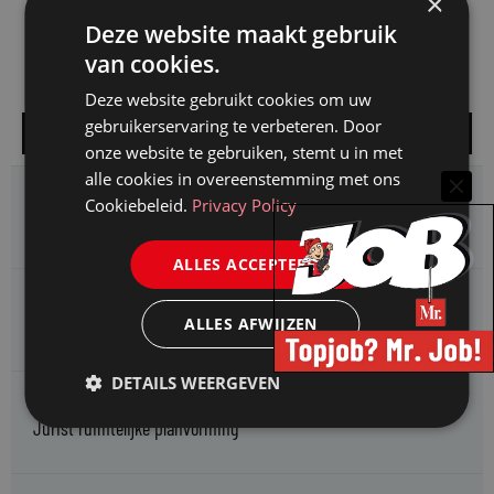
×
Deze website maakt gebruik
van cookies.
Deze website gebruikt cookies om uw
gebruikerservaring te verbeteren. Door
Alle vacatures
onze website te gebruiken, stemt u in met
alle cookies in overeenstemming met ons
Omgevingsdienst Haaglanden zoekt een
Cookiebeleid.
Privacy Policy
Jurist Omgevingsrecht (faunabeheer)
ALLES ACCEPTEREN
Enexis zoekt een
Rentmeester midden- en hoogspanning
ALLES AFWIJZEN
DETAILS WEERGEVEN
Enexis zoekt een
Jurist ruimtelijke planvorming