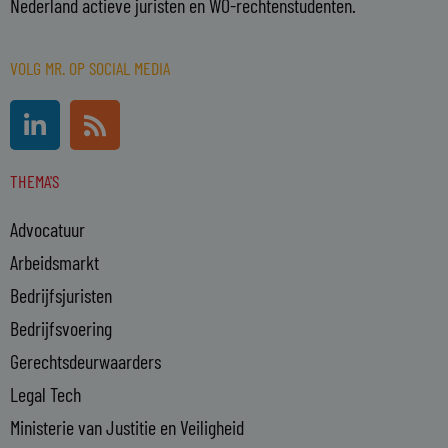
Nederland actieve juristen en WO-rechtenstudenten.
VOLG MR. OP SOCIAL MEDIA
L
R
i
s
n
s
THEMA'S
k
e
Advocatuur
d
i
Arbeidsmarkt
n
Bedrijfsjuristen
-
Bedrijfsvoering
i
n
Gerechtsdeurwaarders
Legal Tech
Ministerie van Justitie en Veiligheid