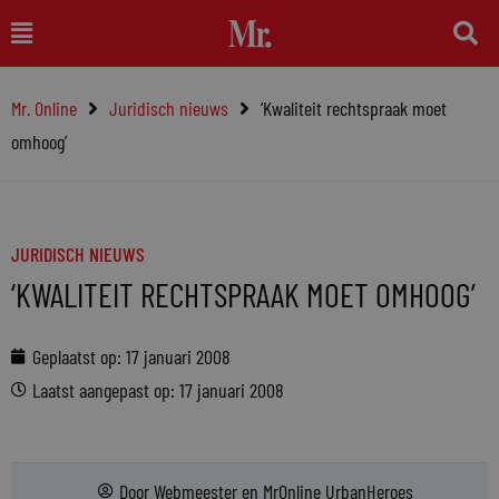
Ga
Main
naar
Menu
de
Mr. Online
Juridisch nieuws
‘Kwaliteit rechtspraak moet
inhoud
omhoog’
JURIDISCH NIEUWS
‘KWALITEIT RECHTSPRAAK MOET OMHOOG’
Geplaatst op:
17 januari 2008
Laatst aangepast op: 17 januari 2008
Door
Webmeester
en
MrOnline UrbanHeroes