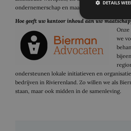
DETAILS WE
ondernemerschap en maatschappelijke initiati
Hoe geeft uw kantoor inhoud aan uw maatschapp
Onze 
we vo
behan
bijee
regio
ondersteunen lokale initiatieven en organisat
bedrijven in Rivierenland. Zo willen we als Bie
staan, maar ook midden in de samenleving.