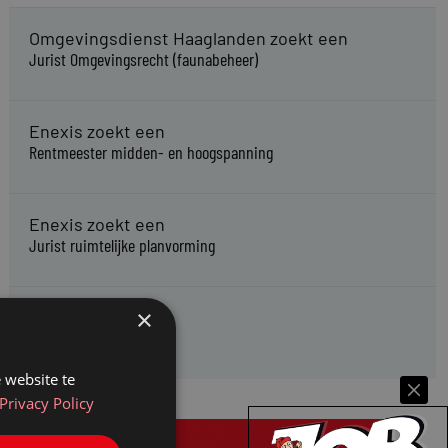
Omgevingsdienst Haaglanden zoekt een
Jurist Omgevingsrecht (faunabeheer)
Enexis zoekt een
Rentmeester midden- en hoogspanning
Enexis zoekt een
Jurist ruimtelijke planvorming
×
Enexis zoekt een
Rentmeester
 website te
Privacy Policy