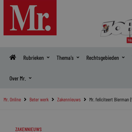
Ga
naar
de
inhoud
Rubrieken
Thema’s
Rechtsgebieden
Over Mr.
Mr. Online
Beter werk
Zakennieuws
Mr. feliciteert Bierman (
ZAKENNIEUWS