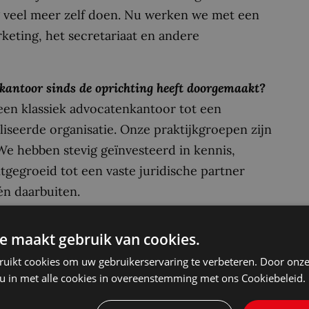
g veel meer zelf doen. Nu werken we met een
keting, het secretariaat en andere
 kantoor sinds de oprichting heeft doorgemaakt?
 een klassiek advocatenkantoor tot een
liseerde organisatie. Onze praktijkgroepen zijn
We hebben stevig geïnvesteerd in kennis,
tgegroeid tot een vaste juridische partner
én daarbuiten.
e maakt gebruik van cookies.
antoor waar hoogwaardige juridische expertise,
ruikt cookies om uw gebruikerservaring te verbeteren. Door onze
kheid samenkomen. Een kantoor dat door
 u in met alle cookies in overeenstemming met ons Cookiebeleid.
gpartner, door medewerkers als een fijne en
htbare rol speelt in het versterken van