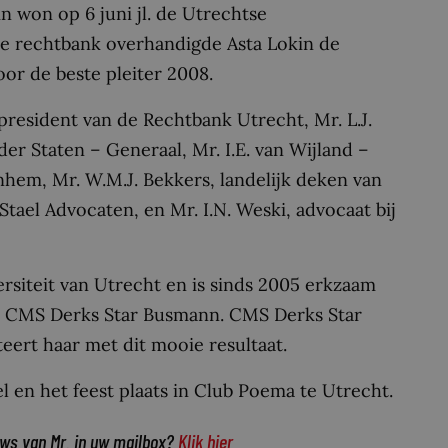
n won op 6 juni jl. de Utrechtse
se rechtbank overhandigde Asta Lokin de
voor de beste pleiter 2008.
president van de Rechtbank Utrecht, Mr. L.J.
er Staten – Generaal, Mr. I.E. van Wijland –
hem, Mr. W.M.J. Bekkers, landelijk deken van
tael Advocaten, en Mr. I.N. Weski, advocaat bij
rsiteit van Utrecht en is sinds 2005 erkzaam
van CMS Derks Star Busmann. CMS Derks Star
teert haar met dit mooie resultaat.
l en het feest plaats in Club Poema te Utrecht.
uws van Mr. in uw mailbox?
Klik hier