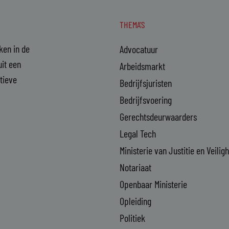
THEMA'S
aken in de
Advocatuur
it een
Arbeidsmarkt
ctieve
Bedrijfsjuristen
Bedrijfsvoering
Gerechtsdeurwaarders
Legal Tech
Ministerie van Justitie en Veilig
Notariaat
Openbaar Ministerie
Opleiding
Politiek