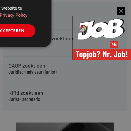
 website te
HMP zoekt een
Privacy Policy
Jurist Arbeidsrecht
ACCEPTEREN
Gemeente Meppel zoekt een
Juridisch Adviseur
CAOP zoekt een
Juridisch adviseur (junior)
Kifid zoekt een
Jurist- secretaris