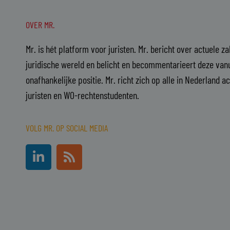
OVER MR.
Mr. is hét platform voor juristen. Mr. bericht over actuele z
juridische wereld en belicht en becommentarieert deze vanu
onafhankelijke positie. Mr. richt zich op alle in Nederland a
juristen en WO-rechtenstudenten.
VOLG MR. OP SOCIAL MEDIA
L
R
i
s
n
s
k
e
d
i