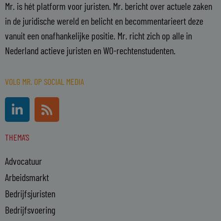
Mr. is hét platform voor juristen. Mr. bericht over actuele zaken
in de juridische wereld en belicht en becommentarieert deze
vanuit een onafhankelijke positie. Mr. richt zich op alle in
Nederland actieve juristen en WO-rechtenstudenten.
VOLG MR. OP SOCIAL MEDIA
L
R
i
s
n
s
THEMA'S
k
e
Advocatuur
d
i
Arbeidsmarkt
n
Bedrijfsjuristen
-
Bedrijfsvoering
i