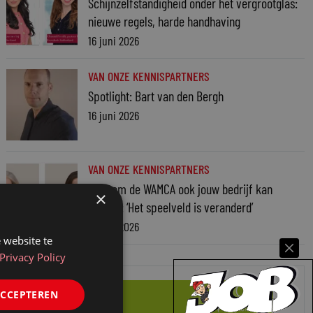
Schijnzelfstandigheid onder het vergrootglas:
nieuwe regels, harde handhaving
16 juni 2026
VAN ONZE KENNISPARTNERS
Spotlight: Bart van den Bergh
16 juni 2026
VAN ONZE KENNISPARTNERS
Waarom de WAMCA ook jouw bedrijf kan
×
treffen: ‘Het speelveld is veranderd’
16 juni 2026
 website te
Privacy Policy
ACCEPTEREN