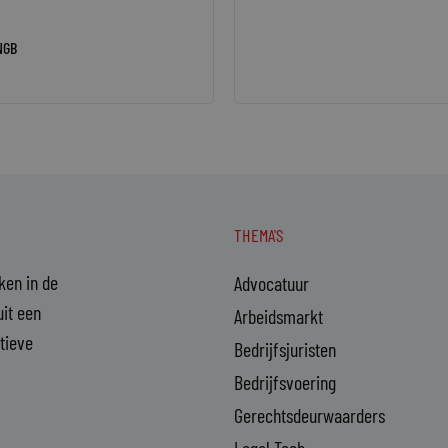
NGB
THEMA'S
aken in de
Advocatuur
it een
Arbeidsmarkt
ctieve
Bedrijfsjuristen
Bedrijfsvoering
Gerechtsdeurwaarders
Legal Tech