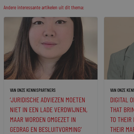
Andere interessante artikelen uit dit thema:
VAN ONZE KENNISPARTNERS
VAN ONZE KEN
‘JURIDISCHE ADVIEZEN MOETEN
DIGITAL 
NIET IN EEN LADE VERDWIJNEN,
THAT BRI
MAAR WORDEN OMGEZET IN
TO THEIR
GEDRAG EN BESLUITVORMING’
THEIR MA