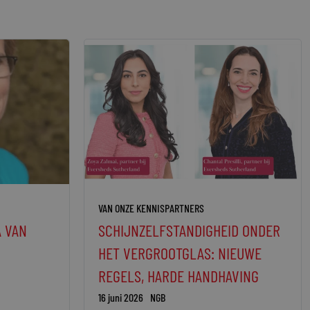
VAN ONZE KENNISPARTNERS
A VAN
SCHIJNZELFSTANDIGHEID ONDER
HET VERGROOTGLAS: NIEUWE
REGELS, HARDE HANDHAVING
16 juni 2026
NGB