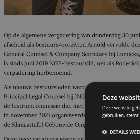
Op de algemene vergadering van donderdag 30 juni j
afscheid als bestuursvoorzitter. Arnold vervulde de
General Counsel & Company Secretary bij Lumicks, 
is sinds juni 2019 NGB-bestuurslid, net als Roderi
vergadering herbenoemd.
Als nieuwe bestuursleden werden Dorien Patberg, M
Principal Legal Counsel bij ING, benoemd. Zij zijn
Deze websit
de lustrumcommissie die, met twee jaar gedwongen
Deze website geb
in november 2021 organiseerde. Rik is actief binnen 
gebruiken, stemt
de Klimaattafel Gebouwde Omgeving.
DETAILS WE
Deze twee vacatures waren er door het eerdere ve