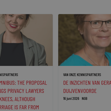
NISPARTNERS
VAN ONZE KENNISPARTNERS
OMNIBUS: THE PROPOSAL
DE INZICHTEN VAN GER
NGS PRIVACY LAWYERS
DUIJVENVOORDE
 KNEES, ALTHOUGH
16 juni 2026
NGB
RRIAGE IS FAR FROM