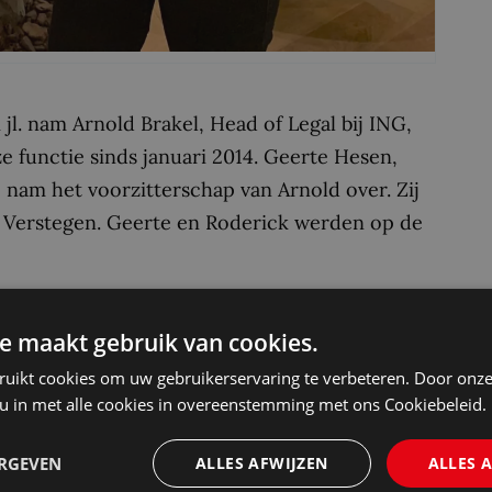
l. nam Arnold Brakel, Head of Legal bij ING,
ze functie sinds januari 2014. Geerte Hesen,
nam het voorzitterschap van Arnold over. Zij
ck Verstegen. Geerte en Roderick werden op de
anager Legal bij Makro, en Rik Aertsen,
 binnen het NGB geen onbekenden. Dorien zat in
e maakt gebruik van cookies.
 vertraging, het schitterende lustrumcongres
ruikt cookies om uw gebruikerservaring te verbeteren. Door onze
het initiatief Jurist doet WAT en voorzitter van
 u in met alle cookies in overeenstemming met ons Cookiebeleid.
ERGEVEN
ALLES AFWIJZEN
ALLES 
rtrek van Suzanne Drion en Yolande van Houte.