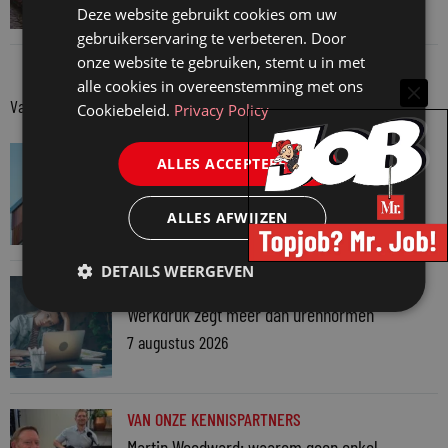
Deze website gebruikt cookies om uw
3 augustus 2026
gebruikerservaring te verbeteren. Door
onze website te gebruiken, stemt u in met
alle cookies in overeenstemming met ons
Van onze kennispartners
Cookiebeleid.
Privacy Policy
VAN ONZE KENNISPARTNERS
ALLES ACCEPTEREN
Van praktijk naar bewijs: hoe onderbouw je
keuzes tijdens een Wwft-audit?
ALLES AFWIJZEN
7 augustus 2026
DETAILS WEERGEVEN
VAN ONZE KENNISPARTNERS
Werkdruk zegt meer dan urennormen
7 augustus 2026
VAN ONZE KENNISPARTNERS
Martin Woodward: waarom geen enkel