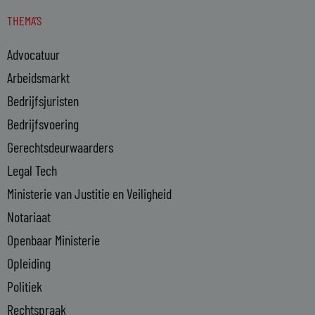
n
s
THEMA'S
k
e
Advocatuur
d
i
Arbeidsmarkt
n
Bedrijfsjuristen
-
Bedrijfsvoering
i
n
Gerechtsdeurwaarders
Legal Tech
Ministerie van Justitie en Veiligheid
Notariaat
Openbaar Ministerie
Opleiding
Politiek
Rechtspraak