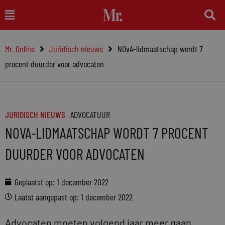
Ga
Main
naar
Menu
de
Mr. Online
Juridisch nieuws
NOvA-lidmaatschap wordt 7
inhoud
procent duurder voor advocaten
JURIDISCH NIEUWS
ADVOCATUUR
NOVA-LIDMAATSCHAP WORDT 7 PROCENT
DUURDER VOOR ADVOCATEN
Geplaatst op:
1 december 2022
Laatst aangepast op: 1 december 2022
Advocaten moeten volgend jaar meer gaan