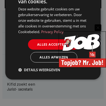
van cookies.
Alle vacatures
Deze website gebruikt cookies om uw
gebruikerservaring te verbeteren. Door
HMP zoekt een
onze website te gebruiken, stemt u in met
Jurist Arbeidsrecht
alle cookies in overeenstemming met ons
Cookiebeleid.
Privacy Policy
Gemeente Meppel zoekt een
ALLES ACCEPTEREN
Juridisch Adviseur
ALLES AFWIJZEN
CAOP zoekt een
Juridisch adviseur (junior)
DETAILS WEERGEVEN
Kifid zoekt een
Jurist- secretaris