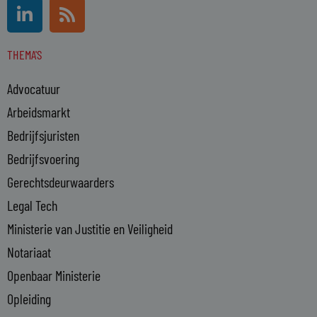
L
R
i
s
n
s
THEMA'S
k
e
Advocatuur
d
i
Arbeidsmarkt
n
Bedrijfsjuristen
-
Bedrijfsvoering
i
n
Gerechtsdeurwaarders
Legal Tech
Ministerie van Justitie en Veiligheid
Notariaat
Openbaar Ministerie
Opleiding