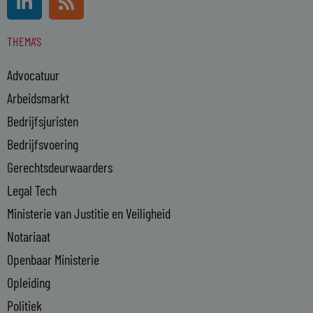
i
s
n
s
THEMA'S
k
e
Advocatuur
d
i
Arbeidsmarkt
n
Bedrijfsjuristen
-
Bedrijfsvoering
i
n
Gerechtsdeurwaarders
Legal Tech
Ministerie van Justitie en Veiligheid
Notariaat
Openbaar Ministerie
Opleiding
Politiek