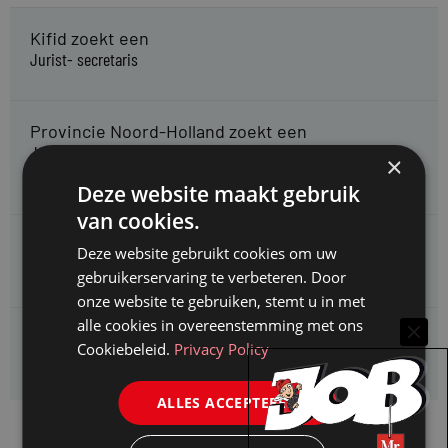
Kifid zoekt een
Jurist- secretaris
Provincie Noord-Holland zoekt een
Jurist bestuursrecht specialisatie subsidierecht &
×
staatssteuntoetsing
Deze website maakt gebruik
van cookies.
Omgevingsdienst Haaglanden zoekt een
Deze website gebruikt cookies om uw
Jurist Omgevingsrecht (faunabeheer)
gebruikerservaring te verbeteren. Door
onze website te gebruiken, stemt u in met
alle cookies in overeenstemming met ons
Enexis zoekt een
Cookiebeleid.
Privacy Policy
Rentmeester midden- en hoogspanning
ALLES ACCEPTEREN