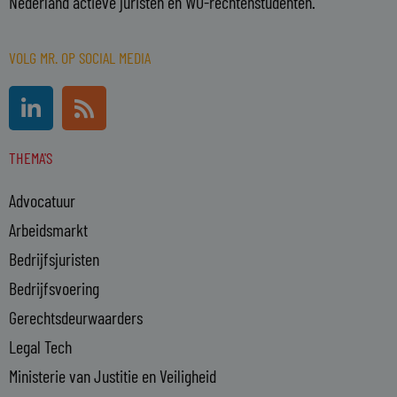
Nederland actieve juristen en WO-rechtenstudenten.
VOLG MR. OP SOCIAL MEDIA
L
R
i
s
n
s
THEMA'S
k
e
Advocatuur
d
i
Arbeidsmarkt
n
Bedrijfsjuristen
-
Bedrijfsvoering
i
n
Gerechtsdeurwaarders
Legal Tech
Ministerie van Justitie en Veiligheid