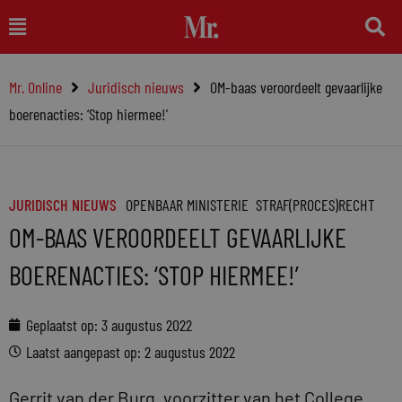
Ga
Main
naar
Menu
de
Mr. Online
Juridisch nieuws
OM-baas veroordeelt gevaarlijke
inhoud
boerenacties: ‘Stop hiermee!’
JURIDISCH NIEUWS
OPENBAAR MINISTERIE
STRAF(PROCES)RECHT
OM-BAAS VEROORDEELT GEVAARLIJKE
BOERENACTIES: ‘STOP HIERMEE!’
Geplaatst op:
3 augustus 2022
Laatst aangepast op: 2 augustus 2022
Gerrit van der Burg, voorzitter van het College