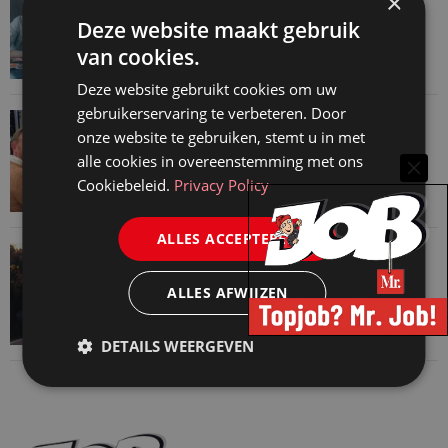
×
Werkdruk zegt meer dan urennormen
Deze website maakt gebruik
7 augustus 2026
van cookies.
Deze website gebruikt cookies om uw
gebruikerservaring te verbeteren. Door
VAN ONZE KENNISPARTNERS
onze website te gebruiken, stemt u in met
Martin Woodward: waarom geen enkel
alle cookies in overeenstemming met ons
advocatenkantoor hetzelfde kan blijven
Cookiebeleid.
Privacy Policy
4 augustus 2026
ALLES ACCEPTEREN
VAN ONZE KENNISPARTNERS
Waarom standaard carrièrepaden talent
ALLES AFWIJZEN
kosten
31 juli 2026
DETAILS WEERGEVEN