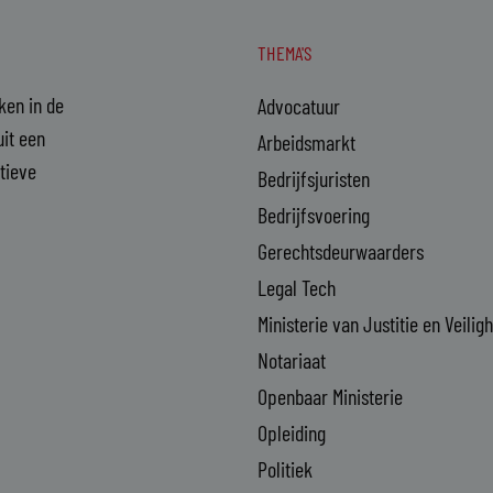
THEMA'S
aken in de
Advocatuur
it een
Arbeidsmarkt
ctieve
Bedrijfsjuristen
Bedrijfsvoering
Gerechtsdeurwaarders
Legal Tech
Ministerie van Justitie en Veilig
Notariaat
Openbaar Ministerie
Opleiding
Politiek