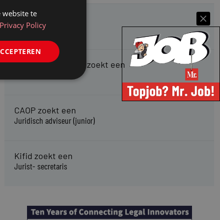
 website te
HMP zoekt een
Privacy Policy
Jurist Arbeidsrecht
ACCEPTEREN
Gemeente Meppel zoekt een
Juridisch Adviseur
CAOP zoekt een
Juridisch adviseur (junior)
Kifid zoekt een
Jurist- secretaris