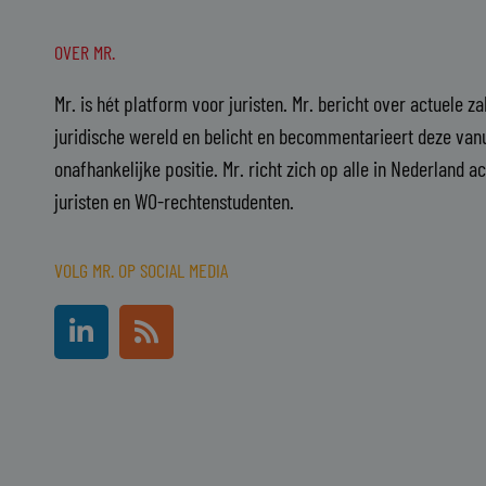
OVER MR.
Mr. is hét platform voor juristen. Mr. bericht over actuele z
juridische wereld en belicht en becommentarieert deze vanu
onafhankelijke positie. Mr. richt zich op alle in Nederland a
juristen en WO-rechtenstudenten.
VOLG MR. OP SOCIAL MEDIA
L
R
i
s
n
s
k
e
d
i