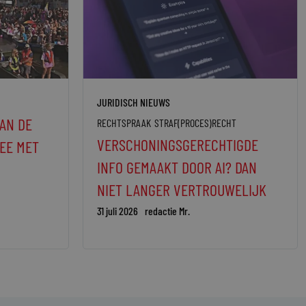
JURIDISCH NIEUWS
AN DE
RECHTSPRAAK
STRAF(PROCES)RECHT
VERSCHONINGSGERECHTIGDE
EE MET
INFO GEMAAKT DOOR AI? DAN
NIET LANGER VERTROUWELIJK
31 juli 2026
redactie Mr.