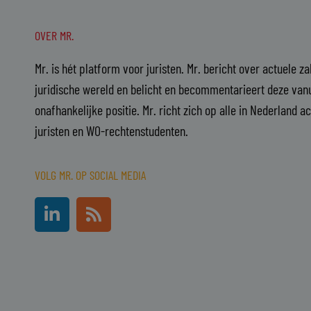
OVER MR.
Mr. is hét platform voor juristen. Mr. bericht over actuele z
juridische wereld en belicht en becommentarieert deze vanu
onafhankelijke positie. Mr. richt zich op alle in Nederland a
juristen en WO-rechtenstudenten.
VOLG MR. OP SOCIAL MEDIA
L
R
i
s
n
s
k
e
d
i