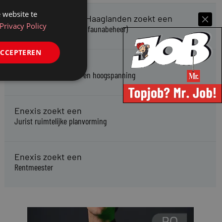
 website te
Omgevingsdienst Haaglanden zoekt een
Privacy Policy
Jurist Omgevingsrecht (faunabeheer)
ACCEPTEREN
Enexis zoekt een
Rentmeester midden- en hoogspanning
Enexis zoekt een
Jurist ruimtelijke planvorming
Enexis zoekt een
Rentmeester