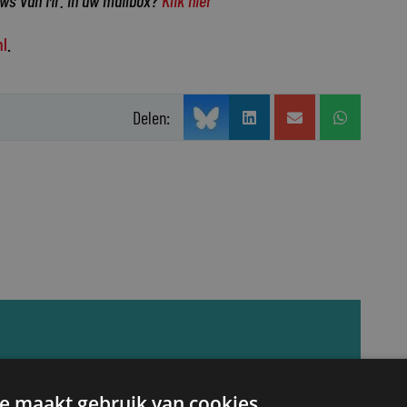
uws van Mr. in uw mailbox?
Klik hier
l
.
Delen:
dag rond de lunch een update van het nieuws
e maakt gebruik van cookies.