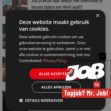
Van praktijk naar bewijs: hoe onderbouw je
keuzes tijdens een Wwft-audit?
7 augustus 2026
×
Deze website maakt gebruik
VAN ONZE KENNISPARTNERS
van cookies.
Werkdruk zegt meer dan urennormen
Deze website gebruikt cookies om uw
7 augustus 2026
gebruikerservaring te verbeteren. Door
onze website te gebruiken, stemt u in met
alle cookies in overeenstemming met ons
VAN ONZE KENNISPARTNERS
Cookiebeleid.
Privacy Policy
Martin Woodward: waarom geen enkel
advocatenkantoor hetzelfde kan blijven
ALLES ACCEPTEREN
4 augustus 2026
ALLES AFWIJZEN
VAN ONZE KENNISPARTNERS
Waarom standaard carrièrepaden talent
DETAILS WEERGEVEN
kosten