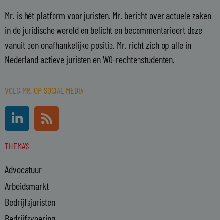
Mr. is hét platform voor juristen. Mr. bericht over actuele zaken
in de juridische wereld en belicht en becommentarieert deze
vanuit een onafhankelijke positie. Mr. richt zich op alle in
Nederland actieve juristen en WO-rechtenstudenten.
VOLG MR. OP SOCIAL MEDIA
L
R
i
s
n
s
THEMA'S
k
e
Advocatuur
d
i
Arbeidsmarkt
n
Bedrijfsjuristen
-
Bedrijfsvoering