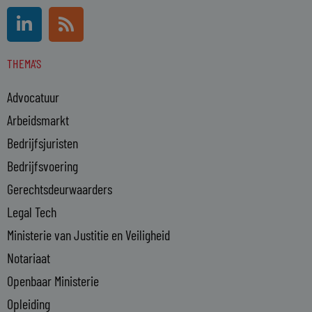
L
R
i
s
n
s
THEMA'S
k
e
Advocatuur
d
i
Arbeidsmarkt
n
Bedrijfsjuristen
-
Bedrijfsvoering
i
n
Gerechtsdeurwaarders
Legal Tech
Ministerie van Justitie en Veiligheid
Notariaat
Openbaar Ministerie
Opleiding