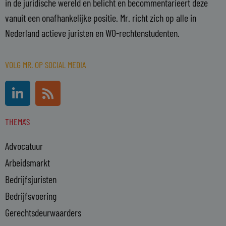
in de juridische wereld en belicht en becommentarieert deze
vanuit een onafhankelijke positie. Mr. richt zich op alle in
Nederland actieve juristen en WO-rechtenstudenten.
VOLG MR. OP SOCIAL MEDIA
L
R
i
s
n
s
THEMA'S
k
e
Advocatuur
d
i
Arbeidsmarkt
n
Bedrijfsjuristen
-
Bedrijfsvoering
i
n
Gerechtsdeurwaarders