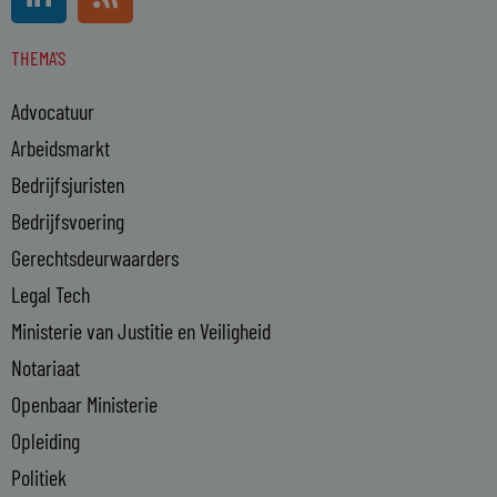
i
s
n
s
THEMA'S
k
e
Advocatuur
d
i
Arbeidsmarkt
n
Bedrijfsjuristen
-
Bedrijfsvoering
i
n
Gerechtsdeurwaarders
Legal Tech
Ministerie van Justitie en Veiligheid
Notariaat
Openbaar Ministerie
Opleiding
Politiek