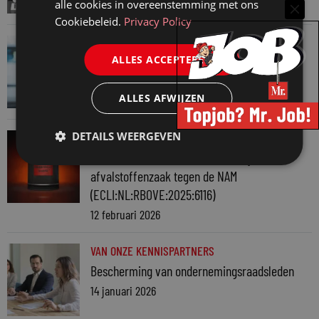
alle cookies in overeenstemming met ons
16 februari 2026
Cookiebeleid.
Privacy Policy
VAN ONZE KENNISPARTNERS
ALLES ACCEPTEREN
De bindende tariefinlichting (BTI) als
zekerheid, maar niet per se de gewenste
ALLES AFWIJZEN
12 februari 2026
DETAILS WEERGEVEN
VAN ONZE KENNISPARTNERS
De STAB adviseert in strafrechtelijke
afvalstoffenzaak tegen de NAM
(ECLI:NL:RBOVE:2025:6116)
12 februari 2026
VAN ONZE KENNISPARTNERS
Bescherming van ondernemingsraadsleden
14 januari 2026