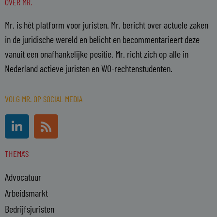
OVER MR.
Mr. is hét platform voor juristen. Mr. bericht over actuele zaken
in de juridische wereld en belicht en becommentarieert deze
vanuit een onafhankelijke positie. Mr. richt zich op alle in
Nederland actieve juristen en WO-rechtenstudenten.
VOLG MR. OP SOCIAL MEDIA
L
R
i
s
n
s
THEMA'S
k
e
Advocatuur
d
i
Arbeidsmarkt
n
Bedrijfsjuristen
-