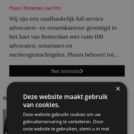
Ploum | Rotterdam Law Firm
Wij zijn een onafhankelijk full service
advocaten- en notariskantoor gevestigd in
het hart van Rotterdam met ruim 100
advocaten, notarissen en
merkengemachtigden. Ploum behoort tot…
Meer informatie
×
Deze website maakt gebruik
Meer berichten van partner
van cookies.
VAN ONZE KENNISPARTNERS
Deze website gebruikt cookies om uw
Ploum Academy: Arbeidsrecht – het
gebruikerservaring te verbeteren. Door
adviestraject van A tot Z
onze website te gebruiken, stemt u in met