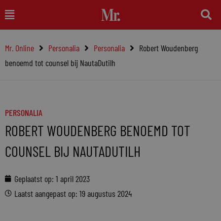
Ga
Main
naar
Menu
de
Mr. Online
Personalia
Personalia
Robert Woudenberg
inhoud
benoemd tot counsel bij NautaDutilh
PERSONALIA
ROBERT WOUDENBERG BENOEMD TOT
COUNSEL BIJ NAUTADUTILH
Geplaatst op:
1 april 2023
Laatst aangepast op: 19 augustus 2024