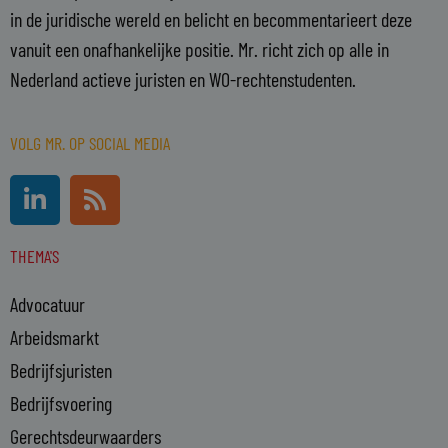
in de juridische wereld en belicht en becommentarieert deze
vanuit een onafhankelijke positie. Mr. richt zich op alle in
Nederland actieve juristen en WO-rechtenstudenten.
VOLG MR. OP SOCIAL MEDIA
L
R
i
s
n
s
THEMA'S
k
e
Advocatuur
d
i
Arbeidsmarkt
n
Bedrijfsjuristen
-
Bedrijfsvoering
i
n
Gerechtsdeurwaarders