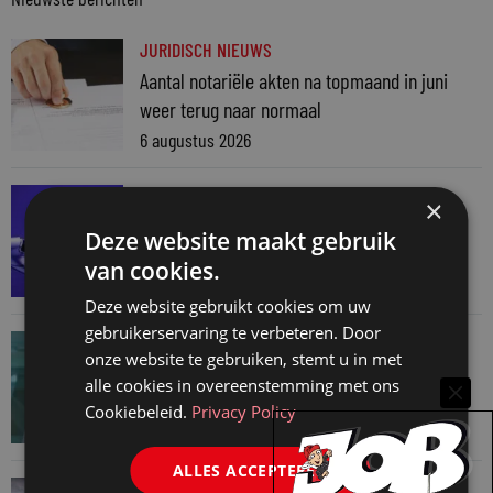
JURIDISCH NIEUWS
Aantal notariële akten na topmaand in juni
weer terug naar normaal
6 augustus 2026
SNELRECHT
×
AI-muziekaanbieder maakt inbreuk op
Deze website maakt gebruik
auteursrecht
van cookies.
4 augustus 2026
Deze website gebruikt cookies om uw
gebruikerservaring te verbeteren. Door
JURIDISCH NIEUWS
onze website te gebruiken, stemt u in met
Hugo Nieuwenhuizen over puzzels, puzzelen
alle cookies in overeenstemming met ons
en taalvondsten
Cookiebeleid.
Privacy Policy
3 augustus 2026
ALLES ACCEPTEREN
JURIDISCH NIEUWS