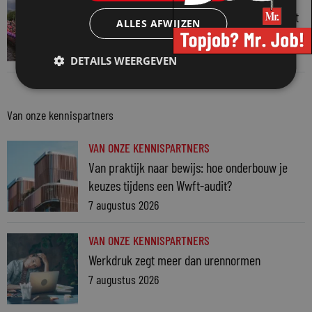
Regenboognetwerk van de Rechtspraak vaart
ALLES AFWIJZEN
mee met botenparade Pride
3 augustus 2026
DETAILS WEERGEVEN
Van onze kennispartners
VAN ONZE KENNISPARTNERS
Van praktijk naar bewijs: hoe onderbouw je
keuzes tijdens een Wwft-audit?
7 augustus 2026
VAN ONZE KENNISPARTNERS
Werkdruk zegt meer dan urennormen
7 augustus 2026