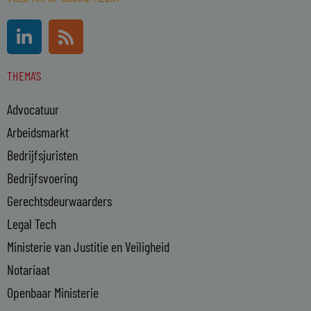
L
R
i
s
n
s
THEMA'S
k
e
Advocatuur
d
i
Arbeidsmarkt
n
Bedrijfsjuristen
-
Bedrijfsvoering
i
n
Gerechtsdeurwaarders
Legal Tech
Ministerie van Justitie en Veiligheid
Notariaat
Openbaar Ministerie